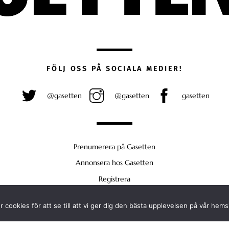
FÖLJ OSS PÅ SOCIALA MEDIER!
@gasetten
@gasetten
gasetten
Prenumerera på Gasetten
Annonsera hos Gasetten
Registrera
Köp Plus
 cookies för att se till att vi ger dig den bästa upplevelsen på vår hems