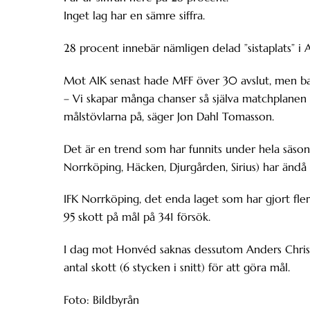
Inget lag har en sämre siffra.
28 procent innebär nämligen delad ”sistaplats” i 
Mot AIK senast hade MFF över 30 avslut, men bar
– Vi skapar många chanser så själva matchplanen 
målstövlarna på, säger Jon Dahl Tomasson.
Det är en trend som har funnits under hela säsonge
Norrköping, Häcken, Djurgården, Sirius) har ändå f
IFK Norrköping, det enda laget som har gjort fler
95 skott på mål på 341 försök.
I dag mot Honvéd saknas dessutom Anders Christ
antal skott (6 stycken i snitt) för att göra mål.
Foto: Bildbyrån