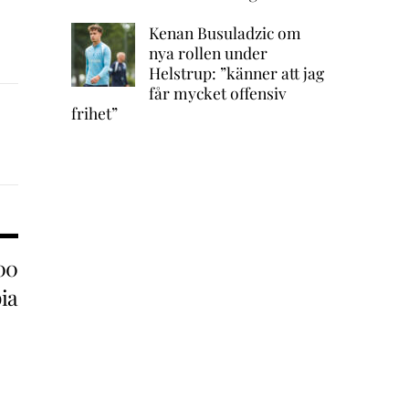
Kenan Busuladzic om
nya rollen under
Helstrup: ”känner att jag
får mycket offensiv
frihet”
000
ia