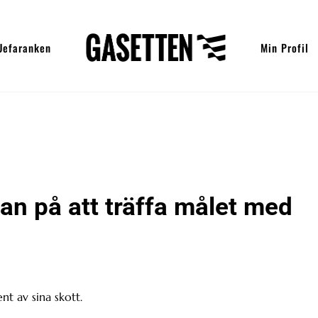
Uefaranken
Min Profil
an på att träffa målet med
t av sina skott.