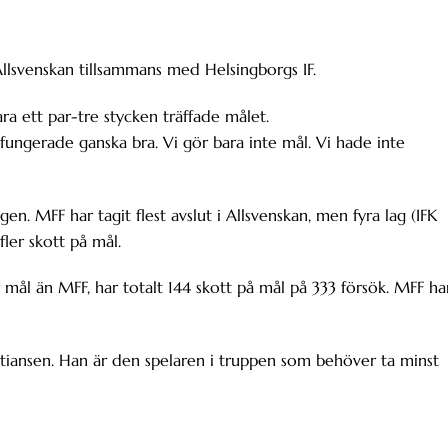
Allsvenskan tillsammans med Helsingborgs IF.
a ett par-tre stycken träffade målet.
fungerade ganska bra. Vi gör bara inte mål. Vi hade inte
n. MFF har tagit flest avslut i Allsvenskan, men fyra lag (IFK
ler skott på mål.
 mål än MFF, har totalt 144 skott på mål på 333 försök. MFF ha
iansen. Han är den spelaren i truppen som behöver ta minst