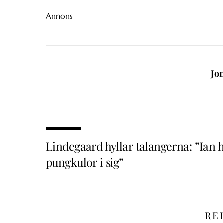
Annons
Jo
Lindegaard hyllar talangerna: ”Ian 
pungkulor i sig”
RE