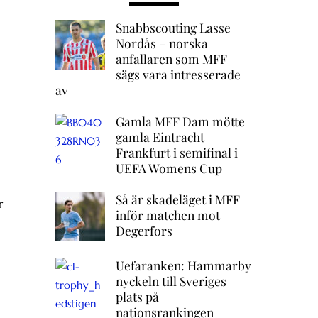
Snabbscouting Lasse
Nordås – norska
anfallaren som MFF
sägs vara intresserade
av
Gamla MFF Dam mötte
gamla Eintracht
Frankfurt i semifinal i
UEFA Womens Cup
Så är skadeläget i MFF
r
inför matchen mot
Degerfors
Uefaranken: Hammarby
nyckeln till Sveriges
plats på
nationsrankingen