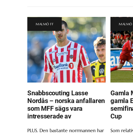
MALMÖ FF
MALMÖ 
Snabbscouting Lasse
Gamla 
Nordås – norska anfallaren
gamla Ei
som MFF sägs vara
semifin
intresserade av
Cup
PLUS. Den bastante norrmannen har
Som relativ