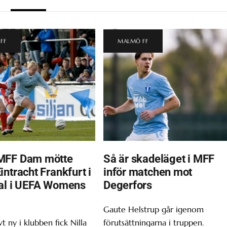
FF
MALMÖ FF
MFF Dam mötte
Så är skadeläget i MFF
ntracht Frankfurt i
inför matchen mot
al i UEFA Womens
Degerfors
Gaute Helstrup går igenom
t ny i klubben fick Nilla
förutsättningarna i truppen.