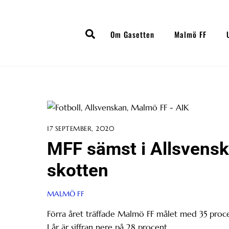
Skip
to
Search
content
Om Gasetten
Malmö FF
17 SEPTEMBER, 2020
MFF sämst i Allsvensk
skotten
MALMÖ FF
Förra året träffade Malmö FF målet med 35 procen
I år är siffran nere på 28 procent.