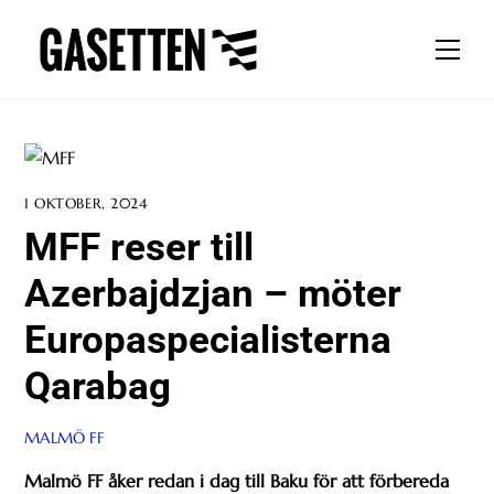
Skip
to
Men
content
1 OKTOBER, 2024
MFF reser till
Azerbajdzjan – möter
Europaspecialisterna
Qarabag
MALMÖ FF
Malmö FF åker redan i dag till Baku för att förbereda