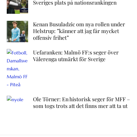
Sveriges plats på nationsrankingen
Kenan Busuladzic om nya rollen under
Helstrup: ”känner att jag får mycket
offensiv frihet”
Uefaranken: Malmö FF:s seger över
Vålerenga utmärkt för Sverige
Ole Törner: En historisk seger för MFF –
som togs trots att det finns mer att ta ut