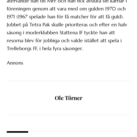
återvände han till MFF och han fick avsluta sin karriär i
föreningen genom att vara med om gulden 1970 och
1971 (1967 spelade han för få matcher för att få guld).
Jobbet på Tetra Pak skulle prioriteras och efter en halv
säsong i moderklubben Stattena IF tyckte han att
resorna blev för jobbiga och valde istället att spela i
Trelleborgs FF, i hela fyra säsonger.
Annons
Ole Törner