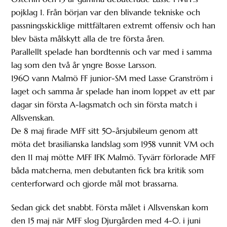
pojklag 1. Från början var den blivande tekniske och
passningsskicklige mittfältaren extremt offensiv och han
blev bästa målskytt alla de tre första åren.
Parallellt spelade han bordtennis och var med i samma
lag som den två år yngre Bosse Larsson.
1960 vann Malmö FF junior-SM med Lasse Granström i
laget och samma år spelade han inom loppet av ett par
dagar sin första A-lagsmatch och sin första match i
Allsvenskan.
De 8 maj firade MFF sitt 50-årsjubileum genom att
möta det brasilianska landslag som 1958 vunnit VM och
den 11 maj mötte MFF IFK Malmö. Tyvärr förlorade MFF
båda matcherna, men debutanten fick bra kritik som
centerforward och gjorde mål mot brassarna.
Sedan gick det snabbt. Första målet i Allsvenskan kom
den 15 maj när MFF slog Djurgården med 4-0. i juni