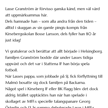
Lasse Granström är förvisso ganska känd, men väl värd
att uppmärksammas här.
Dels hamnade han – som alla andra från den tiden –
alltid i skuggan av sin gamle pingis-kompis från
Kirsebergsskolan Bosse Larsson, dels fyller han 80 år
just idag!
Vi gratulerar och berättar att allt började i Helsingborg.
Familjen Granström bodde där under Lasses tidiga
uppväxt och det var i Stattena IF han börja spela
fotboll.
När Lasses pappa, som jobbade på SJ, fick förflyttning till
Malmö bosatte sig dock familjen på Backarna.
Något spel i Kirseberg IF eller BK Flagg blev det dock
aldrig. Istället upptäcktes han när han spelade i
skollaget av MFF:s specielle talangspanare Georg
Österlin och 13 år gamma debuterade Lasse i MFF:s