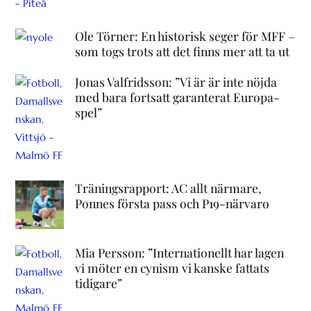
Ole Törner: En historisk seger för MFF –
som togs trots att det finns mer att ta ut
Jonas Valfridsson: ”Vi är är inte nöjda
med bara fortsatt garanterat Europa-
spel”
Träningsrapport: AC allt närmare,
Ponnes första pass och P19-närvaro
Mia Persson: ”Internationellt har lagen
vi möter en cynism vi kanske fattats
tidigare”