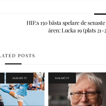
HIF:s 150 bästa spelare de senaste
åren: Lucka 19 (plats 21-
LATED POSTS
,
MALMÖ FF
MALMÖ FF