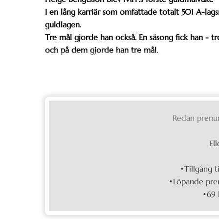
I en lång karriär som omfattade totalt 501 A-lags
guldlagen.
Tre mål gjorde han också. En säsong fick han - tro
och på dem gjorde han tre mål.
Redan prenu
Ell
•Tillgång t
•Löpande pren
•69 