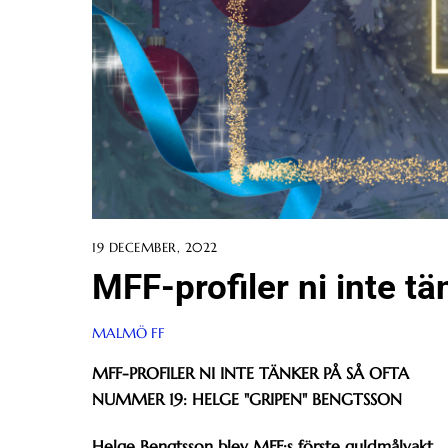
19 DECEMBER, 2022
MFF-profiler ni inte t
MALMÖ FF
MFF-PROFILER NI INTE TÄNKER PÅ SÅ OFTA
NUMMER 19: HELGE "GRIPEN" BENGTSSON
Helge Bengtsson blev MFF:s förste guldmålvakt.