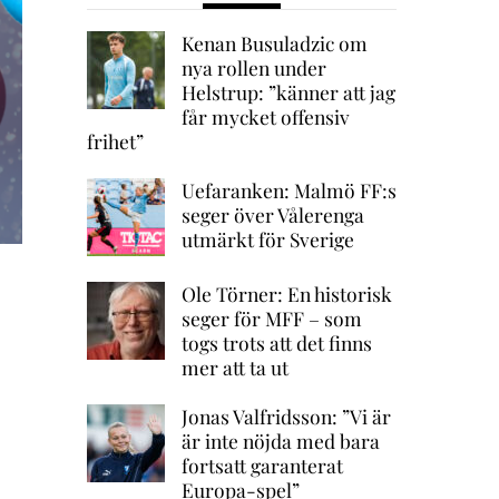
Kenan Busuladzic om
nya rollen under
Helstrup: ”känner att jag
får mycket offensiv
frihet”
Uefaranken: Malmö FF:s
seger över Vålerenga
utmärkt för Sverige
Ole Törner: En historisk
seger för MFF – som
togs trots att det finns
mer att ta ut
Jonas Valfridsson: ”Vi är
är inte nöjda med bara
fortsatt garanterat
Europa-spel”