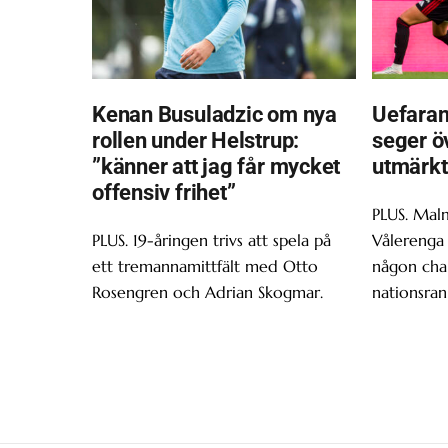
Kenan Busuladzic om nya
Uefaran
rollen under Helstrup:
seger ö
”känner att jag får mycket
utmärkt
offensiv frihet”
PLUS. Malm
PLUS. 19-åringen trivs att spela på
Vålerenga 
ett tremannamittfält med Otto
någon chan
Rosengren och Adrian Skogmar.
nationsran