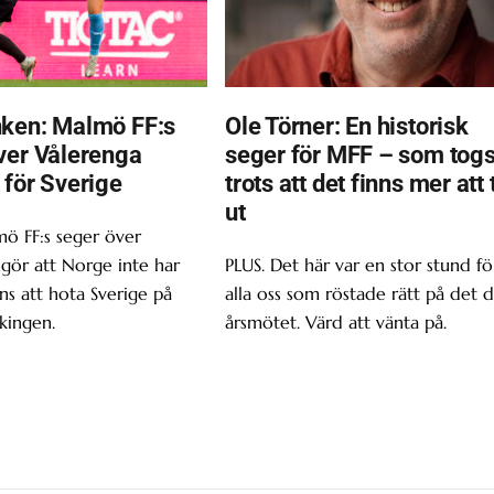
ken: Malmö FF:s
Ole Törner: En historisk
ver Vålerenga
seger för MFF – som tog
 för Sverige
trots att det finns mer att 
ut
ö FF:s seger över
gör att Norge inte har
PLUS. Det här var en stor stund fö
s att hota Sverige på
alla oss som röstade rätt på det d
kingen.
årsmötet. Värd att vänta på.