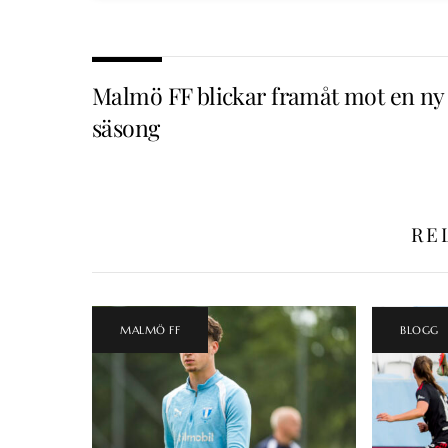
Malmö FF blickar framåt mot en ny
säsong
RE
MALMÖ FF
BLOGG