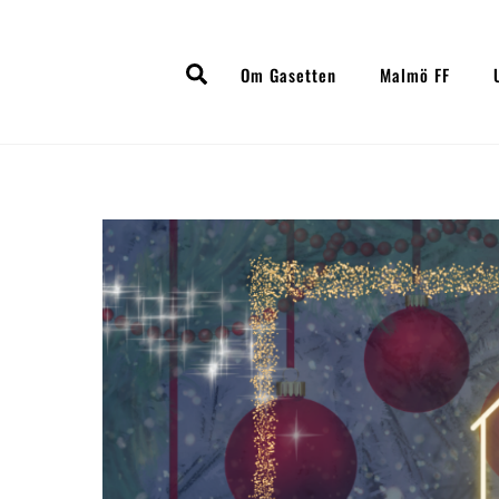
Skip
to
Search
content
Om Gasetten
Malmö FF