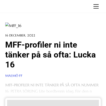
Skip
Men
to
content
16 DECEMBER, 2022
MFF-profiler ni inte
tänker på så ofta: Lucka
16
MALMÖ FF
MFF-PROFILER NI INTE TÄNKER PÅ SÅ OFTA NUMMER
16: PETRA SÖRLING Lite bordtennis idag. För den n