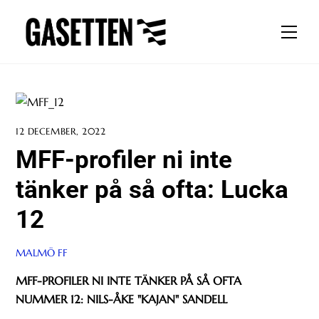
Skip
to
Men
content
12 DECEMBER, 2022
MFF-profiler ni inte
tänker på så ofta: Lucka
12
MALMÖ FF
MFF-PROFILER NI INTE TÄNKER PÅ SÅ OFTA
NUMMER 12: NILS-ÅKE "KAJAN" SANDELL