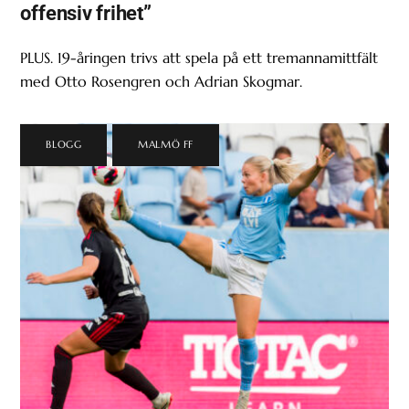
offensiv frihet”
PLUS. 19-åringen trivs att spela på ett tremannamittfält
med Otto Rosengren och Adrian Skogmar.
BLOGG
,
MALMÖ FF