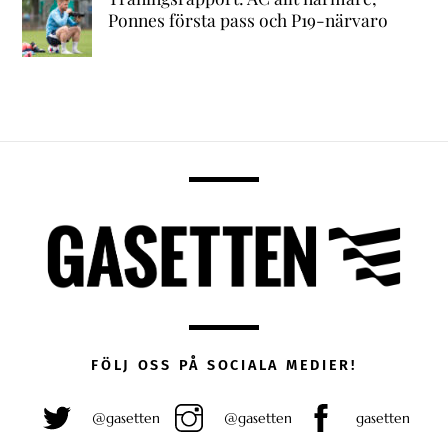
Ponnes första pass och P19-närvaro
FÖLJ OSS PÅ SOCIALA MEDIER!
@gasetten
@gasetten
gasetten