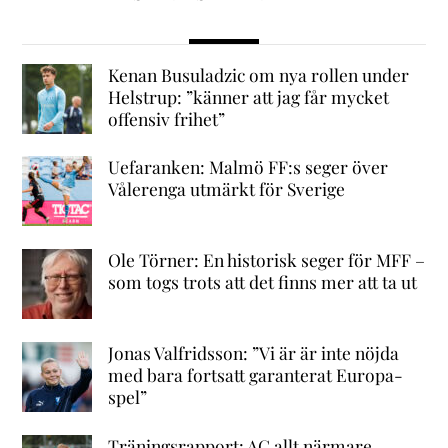
Kenan Busuladzic om nya rollen under
Helstrup: ”känner att jag får mycket
offensiv frihet”
Uefaranken: Malmö FF:s seger över
Vålerenga utmärkt för Sverige
Ole Törner: En historisk seger för MFF –
som togs trots att det finns mer att ta ut
Jonas Valfridsson: ”Vi är är inte nöjda
med bara fortsatt garanterat Europa-
spel”
Träningsrapport: AC allt närmare,