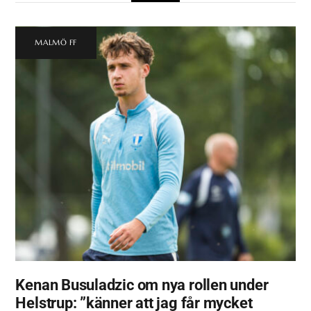
MALMÖ FF
Kenan Busuladzic om nya rollen under
Helstrup: ”känner att jag får mycket