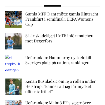
Gamla MFF Dam mötte gamla Eintracht
Frankfurt i semifinal i UEFA Womens
Cup
Så är skadeläget i MFF inför matchen
mot Degerfors
Uefaranken: Hammarby nyckeln till
Sveriges plats på nationsrankingen
Kenan Busuladzic om nya rollen under
Helstrup: ”känner att jag får mycket
offensiv frihet”
Uefaranken: Malmö FF:s seger över