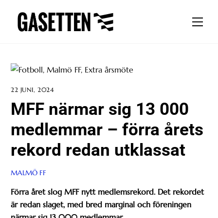
Skip
to
Men
content
22 JUNI, 2024
MFF närmar sig 13 000
medlemmar – förra årets
rekord redan utklassat
MALMÖ FF
Förra året slog MFF nytt medlemsrekord. Det rekordet
är redan slaget, med bred marginal och föreningen
närmar sig 13 000 medlemmar.