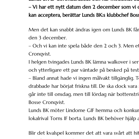
– Vi har ett nytt datum den 2 december som vi 
kan acceptera, berättar Lunds BK:s klubbchef Bos
Men det kan snabbt ändras igen om Lunds BK får kva
den 3 december.
– Och vi kan inte spela både den 2 och 3. Men ett
Cronqvist.
I helgen tvingades Lunds BK lämna walkover i ser
och ytterligare ett par väntade på besked på test
– Bland annat hade vi ingen målvakt tillgänglig. T
drabbade har börjat friskna till. De ska dock var
går inte till onsdag, men till lördag när bottenstr
Bosse Cronqvist.
Lunds BK möter Lindome GIF hemma och konkurren
lokalrival Torns IF borta. Lunds BK behöver hjälp 
Blir det kvalspel kommer det att vara svårt att h