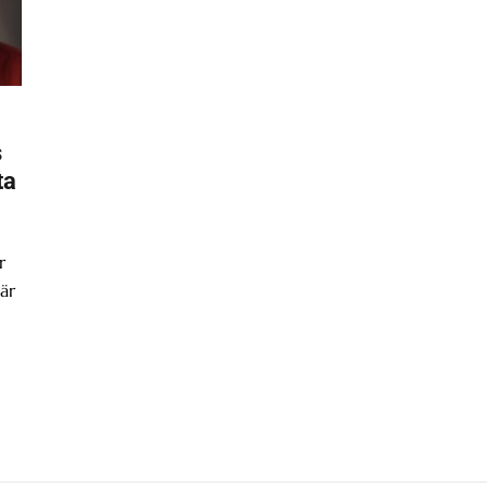
s
ta
r
är