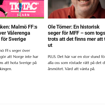
ken: Malmö FF:s
Ole Törner: En historisk
ver Vålerenga
seger för MFF – som tog
 för Sverige
trots att det finns mer att 
ut
ö FF:s seger över
gör att Norge inte har
PLUS. Det här var en stor stund fö
s att hota Sverige på
alla oss som röstade rätt på det d
kingen.
årsmötet. Värd att vänta på.