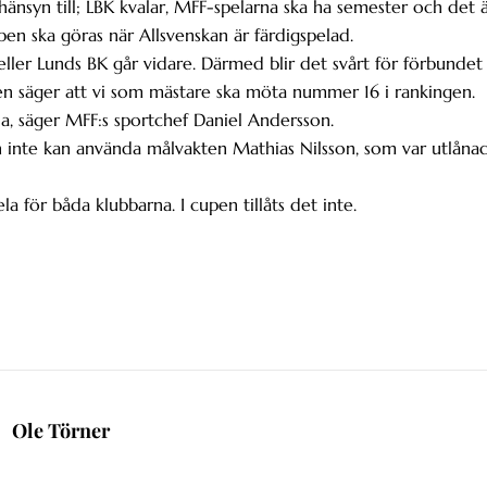
hänsyn till; LBK kvalar, MFF-spelarna ska ha semester och det 
pen ska göras när Allsvenskan är färdigspelad.
ller Lunds BK går vidare. Därmed blir det svårt för förbundet
en säger att vi som mästare ska möta nummer 16 i rankingen.
da, säger MFF:s sportchef Daniel Andersson.
 inte kan använda målvakten Mathias Nilsson, som var utlåna
ela för båda klubbarna. I cupen tillåts det inte.
Ole Törner