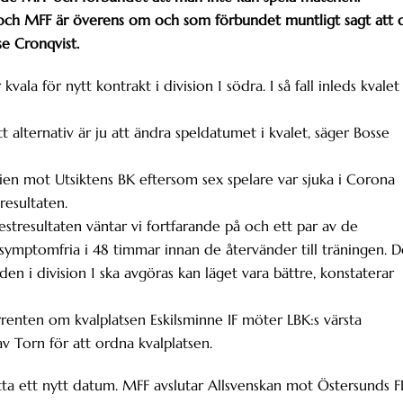
och MFF är överens om och som förbundet muntligt sagt att 
se Cronqvist.
la för nytt kontrakt i division 1 södra. I så fall inleds kvalet
 alternativ är ju att ändra speldatumet i kvalet, säger Bosse
ien mot Utsiktens BK eftersom sex spelare var sjuka i Corona
resultaten.
estresultaten väntar vi fortfarande på och ett par av de
a symptomfria i 48 timmar innan de återvänder till träningen. D
iden i division 1 ska avgöras kan läget vara bättre, konstaterar
ten om kvalplatsen Eskilsminne IF möter LBK:s värsta
av Torn för att ordna kvalplatsen.
itta ett nytt datum. MFF avslutar Allsvenskan mot Östersunds F