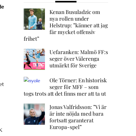
de
Kenan Busuladzic om
nya rollen under
Helstrup: ”känner att jag
får mycket offensiv
frihet”
Uefaranken: Malmö FF:s
seger över Vålerenga
utmärkt för Sverige
Ole Törner: En historisk
et
seger för MFF – som
togs trots att det finns mer att ta ut
Jonas Valfridsson: ”Vi är
är inte nöjda med bara
fortsatt garanterat
Europa-spel”
K