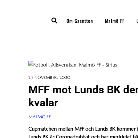
Skip
to
Search
content
Om Gasetten
Malmö FF
23 NOVEMBER, 2020
MFF mot Lunds BK den
kvalar
MALMÖ FF
Cupmatchen mellan MFF och Lunds BK kommer int
Lunds BK är Coronadrabbat och har meddelat bå