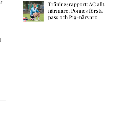
är
Träningsrapport: AC allt
närmare, Ponnes första
pass och P19-närvaro
d