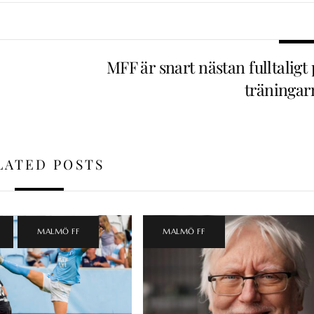
MFF är snart nästan fulltaligt
träningar
LATED POSTS
,
MALMÖ FF
MALMÖ FF