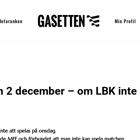
Uefaranken
Min Profil
 2 december – om LBK inte
e att spelas på onsdag.
de MFF och förbundet att man inte kan spela matchen.