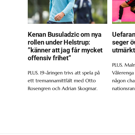
Kenan Busuladzic om nya
Uefaran
rollen under Helstrup:
seger ö
”känner att jag får mycket
utmärkt
offensiv frihet”
PLUS. Malm
PLUS. 19-åringen trivs att spela på
Vålerenga 
ett tremannamittfält med Otto
någon chan
Rosengren och Adrian Skogmar.
nationsran