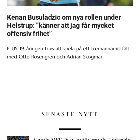
Kenan Busuladzic om nya rollen under
Helstrup: ”känner att jag får mycket
offensiv frihet”
PLUS. 19-åringen trivs att spela på ett tremannamittfält
med Otto Rosengren och Adrian Skogmar.
SENASTE NYTT
Gamla MFF Dam mötte gamla Eintracht