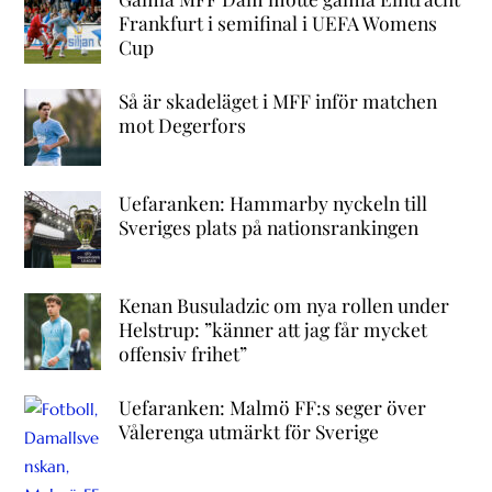
Frankfurt i semifinal i UEFA Womens
Cup
Så är skadeläget i MFF inför matchen
mot Degerfors
Uefaranken: Hammarby nyckeln till
Sveriges plats på nationsrankingen
Kenan Busuladzic om nya rollen under
Helstrup: ”känner att jag får mycket
offensiv frihet”
Uefaranken: Malmö FF:s seger över
Vålerenga utmärkt för Sverige