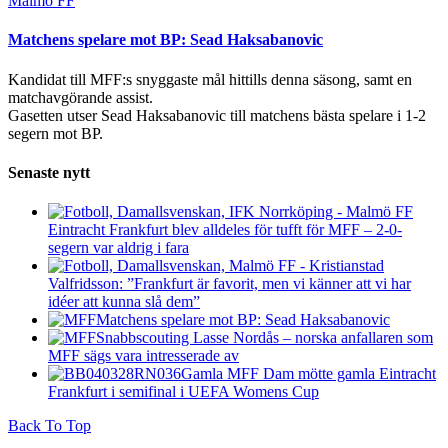
Malmö FF
Matchens spelare mot BP: Sead Haksabanovic
Kandidat till MFF:s snyggaste mål hittills denna säsong, samt en
matchavgörande assist.
Gasetten utser Sead Haksabanovic till matchens bästa spelare i 1-2
segern mot BP.
Senaste nytt
Eintracht Frankfurt blev alldeles för tufft för MFF – 2-0-
segern var aldrig i fara
Valfridsson: ”Frankfurt är favorit, men vi känner att vi har
idéer att kunna slå dem”
Matchens spelare mot BP: Sead Haksabanovic
Snabbscouting Lasse Nordås – norska anfallaren som
MFF sägs vara intresserade av
Gamla MFF Dam mötte gamla Eintracht
Frankfurt i semifinal i UEFA Womens Cup
Back To Top