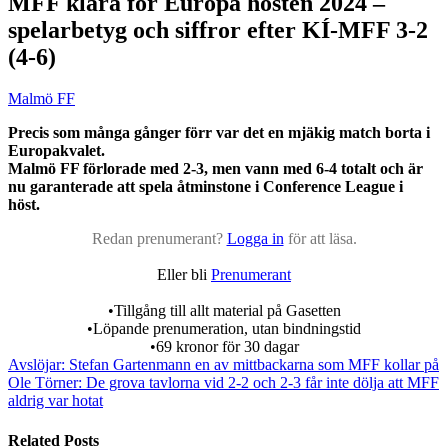
MFF klara för Europa hösten 2024 –
spelarbetyg och siffror efter KÍ-MFF 3-2
(4-6)
Malmö FF
Precis som många gånger förr var det en mjäkig match borta i
Europakvalet.
Malmö FF förlorade med 2-3, men vann med 6-4 totalt och är
nu garanterade att spela åtminstone i Conference League i
höst.
Redan prenumerant?
Logga in
för att läsa.
Eller bli
Prenumerant
•Tillgång till allt material på Gasetten
•Löpande prenumeration, utan bindningstid
•69 kronor för 30 dagar
Avslöjar: Stefan Gartenmann en av mittbackarna som MFF kollar på
Ole Törner: De grova tavlorna vid 2-2 och 2-3 får inte dölja att MFF
aldrig var hotat
Related Posts