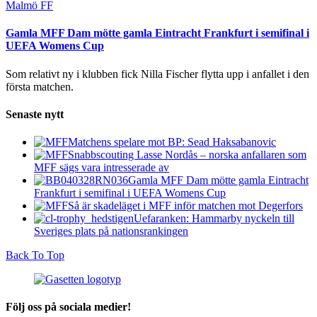
Malmö FF
Gamla MFF Dam mötte gamla Eintracht Frankfurt i semifinal i
UEFA Womens Cup
Som relativt ny i klubben fick Nilla Fischer flytta upp i anfallet i den
första matchen.
Senaste nytt
Matchens spelare mot BP: Sead Haksabanovic
Snabbscouting Lasse Nordås – norska anfallaren som
MFF sägs vara intresserade av
Gamla MFF Dam mötte gamla Eintracht
Frankfurt i semifinal i UEFA Womens Cup
Så är skadeläget i MFF inför matchen mot Degerfors
Uefaranken: Hammarby nyckeln till
Sveriges plats på nationsrankingen
Back To Top
Följ oss på sociala medier!