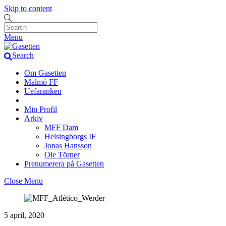
Skip to content
Menu
Search
Om Gasetten
Malmö FF
Uefaranken
Min Profil
Arkiv
MFF Dam
Helsingborgs IF
Jonas Hansson
Ole Törner
Prenumerera på Gasetten
Close Menu
5 april, 2020