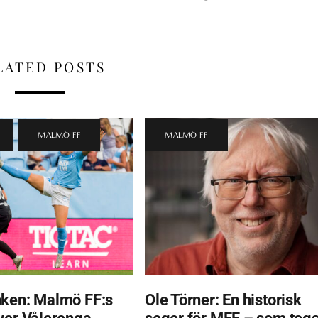
LATED POSTS
,
MALMÖ FF
MALMÖ FF
ken: Malmö FF:s
Ole Törner: En historisk
ver Vålerenga
seger för MFF – som tog