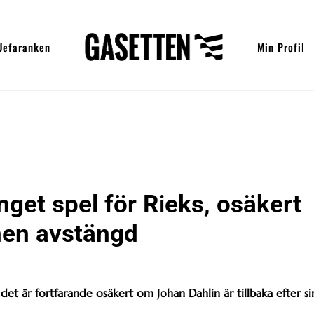
Uefaranken
Min Profil
nget spel för Rieks, osäkert
nen avstängd
det är fortfarande osäkert om Johan Dahlin är tillbaka efter si