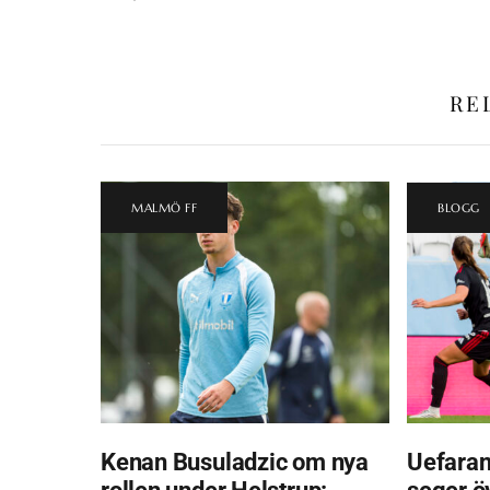
RE
MALMÖ FF
BLOGG
Kenan Busuladzic om nya
Uefaran
rollen under Helstrup:
seger ö