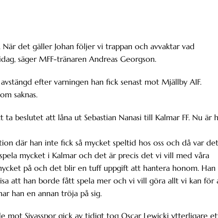
 När det gäller Johan följer vi trappan och avvaktar vad
e idag, säger MFF-tränaren Andreas Georgson.
avstängd efter varningen han fick senast mot Mjällby AIF.
som saknas.
 beslutet att låna ut Sebastian Nanasi till Kalmar FF. Nu är 
ation där han inte fick så mycket speltid hos oss och då var de
 spela mycket i Kalmar och det är precis det vi vill med våra
 mycket på och det blir en tuff uppgift att hantera honom. Han 
sa att han borde fått spela mer och vi vill göra allt vi kan för 
ar han en annan tröja på sig.
e mot Sivasspor gick av tidigt tog Oscar Lewicki ytterligare et