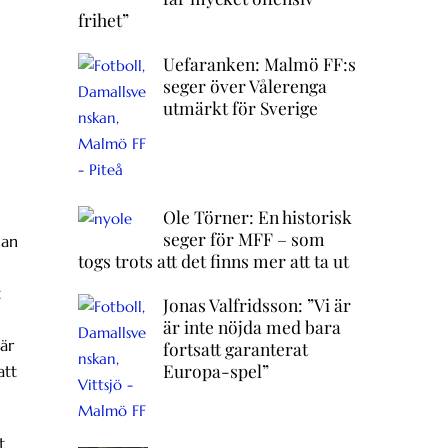
frihet”
Uefaranken: Malmö FF:s
seger över Vålerenga
utmärkt för Sverige
Ole Törner: En historisk
seger för MFF – som
han
togs trots att det finns mer att ta ut
t
Jonas Valfridsson: ”Vi är
är inte nöjda med bara
är
fortsatt garanterat
Europa-spel”
att
t