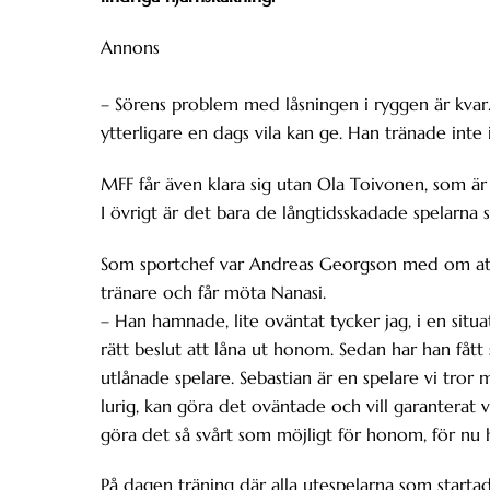
Annons
– Sörens problem med låsningen i ryggen är kvar.
ytterligare en dags vila kan ge. Han tränade int
MFF får även klara sig utan Ola Toivonen, som är 
I övrigt är det bara de långtidsskadade spelarna 
Som sportchef var Andreas Georgson med om att ta
tränare och får möta Nanasi.
– Han hamnade, lite oväntat tycker jag, i en situ
rätt beslut att låna ut honom. Sedan har han fått
utlånade spelare. Sebastian är en spelare vi tror
lurig, kan göra det oväntade och vill garanterat vi
göra det så svårt som möjligt för honom, för nu h
På dagen träning där alla utespelarna som startad