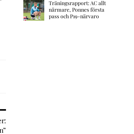
Träningsrapport: AC allt
närmare, Ponnes första
pass och P19-närvaro
r:
n”