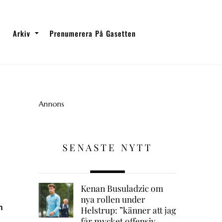
Arkiv
Prenumerera På Gasetten
Annons
SENASTE NYTT
Kenan Busuladzic om
nya rollen under
n
Helstrup: ”känner att jag
får mycket offensiv