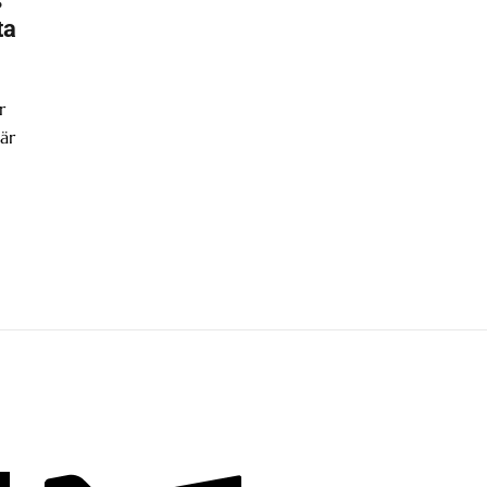
ta
r
är