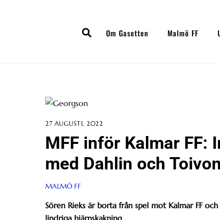
Skip
to
Search
content
Om Gasetten
Malmö FF
27 AUGUSTI, 2022
MFF inför Kalmar FF: I
med Dahlin och Toivo
MALMÖ FF
Sören Rieks är borta från spel mot Kalmar FF och 
lindriga hjärnskakning.