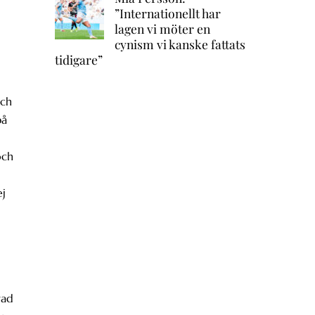
”Internationellt har
lagen vi möter en
cynism vi kanske fattats
tidigare”
och
på
och
ej
vad