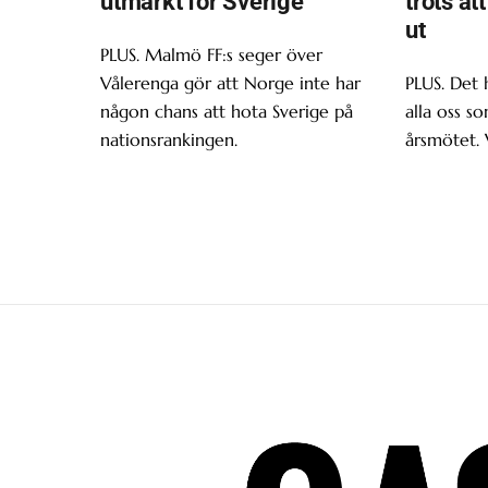
utmärkt för Sverige
trots at
ut
PLUS. Malmö FF:s seger över
Vålerenga gör att Norge inte har
PLUS. Det 
någon chans att hota Sverige på
alla oss s
nationsrankingen.
årsmötet. 