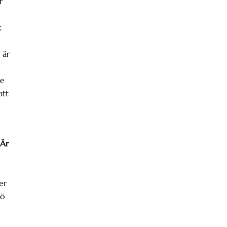
r
t
 är
de
att
 Är
er
mö