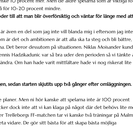
kanske 10 procent mer. Men de äldre spelarna som är viktiga fö
 gå för 10-20 procent mindre.
eder till att man blir överförsiktig och väntar för länge med at
är även en del som jag inte vill blanda mig i eftersom jag inte
m är det och ambitionen är att alla ska ta steg och bli bättre,
rna. Det beror dessutom på situationen. Niklas Moisander kun
ennis Hadzikadunic var så bra uder den perioden så vi tänkte 
ändra. Om han hade varit mittfältare hade vi nog riskerat lite
gen, sedan starten skjutits upp två gånger efter omläggningen.
e planer. Men ni hör kanske att spelarna inte är 100 procent
cker dock inte att vi kan klaga på något där det behövs lite m
Efter Trelleborgs FF-matchen tar vi kanske två träningar på Mal
 vidare. De gör sitt bästa för att skapa bästa möjliga