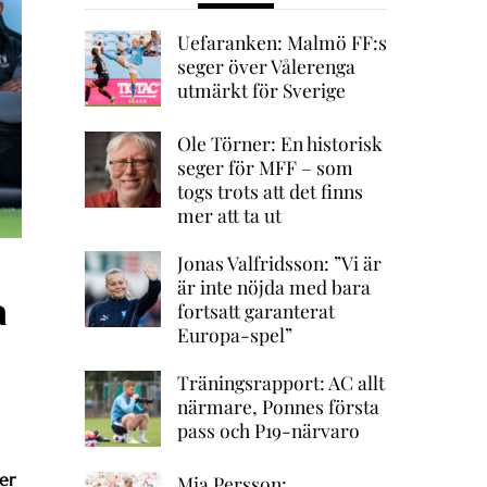
Uefaranken: Malmö FF:s
seger över Vålerenga
utmärkt för Sverige
Ole Törner: En historisk
seger för MFF – som
togs trots att det finns
mer att ta ut
Jonas Valfridsson: ”Vi är
är inte nöjda med bara
a
fortsatt garanterat
Europa-spel”
Träningsrapport: AC allt
närmare, Ponnes första
pass och P19-närvaro
er
Mia Persson: