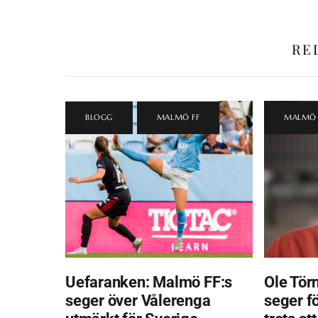
RE
BLOGG
,
MALMÖ FF
MALMÖ 
Uefaranken: Malmö FF:s
Ole Törn
seger över Vålerenga
seger f