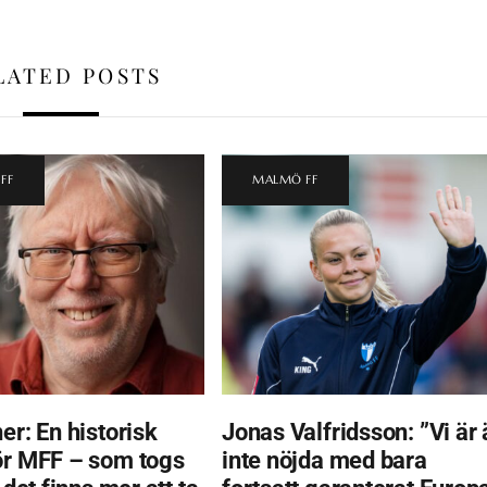
LATED POSTS
FF
MALMÖ FF
er: En historisk
Jonas Valfridsson: ”Vi är 
ör MFF – som togs
inte nöjda med bara