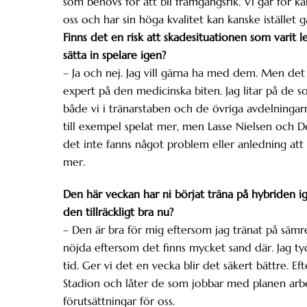
som behövs för att bli framgångsrik. Vi går för 
oss och har sin höga kvalitet kan kanske istället
Finns det en risk att skadesituationen som varit l
sätta in spelare igen?
– Ja och nej. Jag vill gärna ha med dem. Men det 
expert på den medicinska biten. Jag litar på de so
både vi i tränarstaben och de övriga avdelninga
till exempel spelat mer, men Lasse Nielsen och D
det inte fanns något problem eller anledning att 
mer.
Den här veckan har ni börjat träna på hybriden i
den tillräckligt bra nu?
– Den är bra för mig eftersom jag tränat på sämr
nöjda eftersom det finns mycket sand där. Jag ty
tid. Ger vi det en vecka blir det säkert bättre. 
Stadion och låter de som jobbar med planen arbeta
förutsättningar för oss.