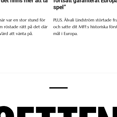
t det finns mer att ta
fortsatt garanterat Europ
spel”
här var en stor stund för
PLUS. Älvali Lindström störtade f
om röstade rätt på det där
och satte dit MFF:s historiska förs
Värd att vänta på.
mål i Europa.