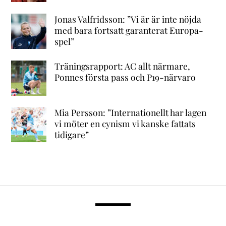
Jonas Valfridsson: ”Vi är är inte nöjda
med bara fortsatt garanterat Europa-
spel”
Träningsrapport: AC allt närmare,
Ponnes första pass och P19-närvaro
Mia Persson: ”Internationellt har lagen
vi möter en cynism vi kanske fattats
tidigare”