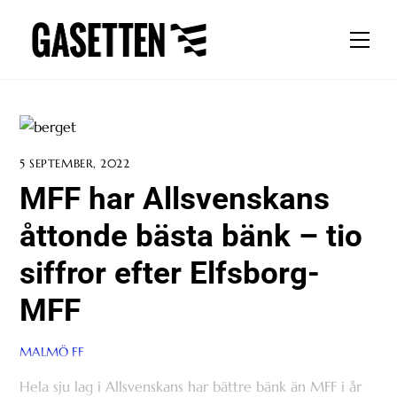
Skip
to
Men
content
5 SEPTEMBER, 2022
MFF har Allsvenskans
åttonde bästa bänk – tio
siffror efter Elfsborg-
MFF
MALMÖ FF
Hela sju lag i Allsvenskans har bättre bänk än MFF i år