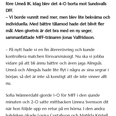
före Umeå IK. Idag blev det 4-0 borta mot Sundsvalls
DFF.
– Vi borde vunnit med mer, men blev lite bekväma och
individuella. Med bättre tålamod hade det blivit fler
mål. Men givetvis är det bra med en ny seger,
sammanfattade MFF-tränaren Jonas Valfridsson.
– På nytt hade vi en fin återerövring och kunde
kontrollera matchen försvarsmässigt. Nu ska vi jobba
vidare på att bli ännu bättre och även jaga Alingsås.
Umeå och Alingsås hade lite flyt i några av sina segrar i
början, så det är inte så konstigt att de inte vinner allt
nu.
Sofia Wännerdahl gjorde 1-0 för MFF i den sjunde
minuten och 2-0 satte mittbacken Linnea Svensson dit
när hon följde upp en retur på en hörna. I den andra
halvleken ökade Lovisa Gustafsson och Matilda Kristell