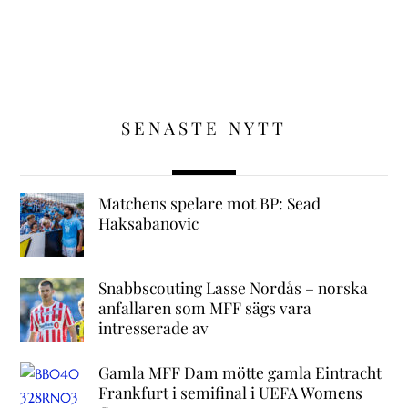
SENASTE NYTT
Matchens spelare mot BP: Sead
Haksabanovic
Snabbscouting Lasse Nordås – norska
anfallaren som MFF sägs vara
intresserade av
Gamla MFF Dam mötte gamla Eintracht
Frankfurt i semifinal i UEFA Womens