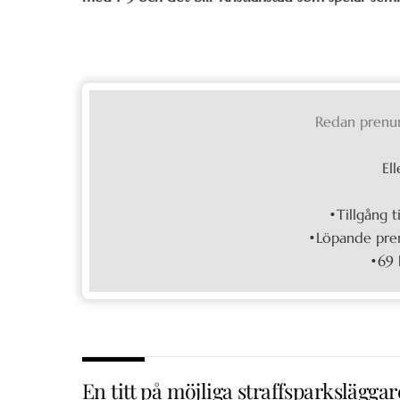
Redan prenu
Ell
•Tillgång t
•Löpande pren
•69 
En titt på möjliga straffsparksläggar