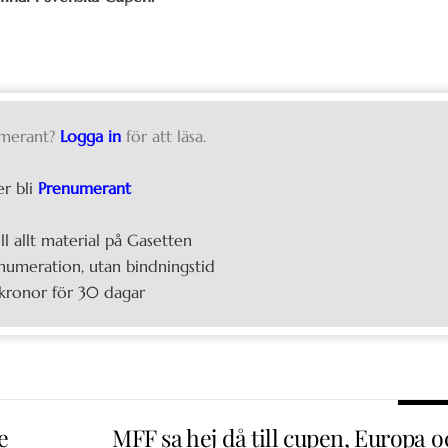
merant?
Logga in
för att läsa.
er bli
Prenumerant
ill allt material på Gasetten
umeration, utan bindningstid
kronor för 30 dagar
e
MFF sa hej då till cupen, Europa o