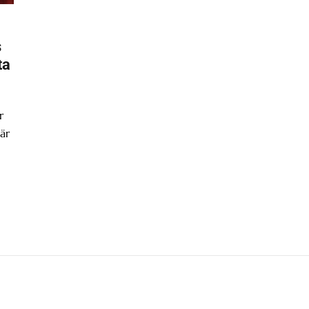
s
ta
r
är