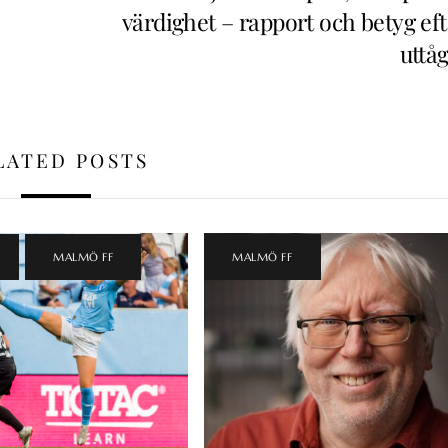
värdighet – rapport och betyg eft
uttå
LATED POSTS
,
MALMÖ FF
MALMÖ FF