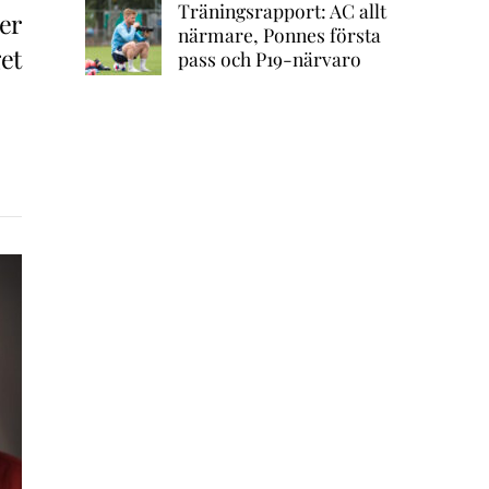
Träningsrapport: AC allt
er
närmare, Ponnes första
get
pass och P19-närvaro