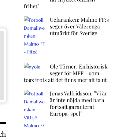
frihet”
Uefaranken: Malmö FF:s
seger över Vålerenga
utmärkt för Sverige
Ole Törner: En historisk
seger för MFF – som
togs trots att det finns mer att ta ut
Jonas Valfridsson: ”Vi är
är inte nöjda med bara
fortsatt garanterat
Europa-spel”
ch