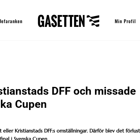
Uefaranken
Min Profil
stianstads DFF och missade
ska Cupen
 eller Kristianstads DFF:s omställningar. Därför blev det förlust
final i Svenska Cupen.