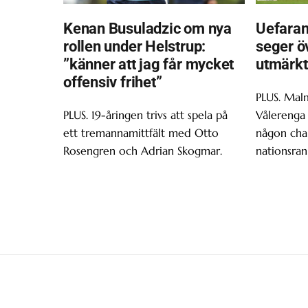
Kenan Busuladzic om nya
Uefaran
rollen under Helstrup:
seger ö
”känner att jag får mycket
utmärkt
offensiv frihet”
PLUS. Malm
PLUS. 19-åringen trivs att spela på
Vålerenga 
ett tremannamittfält med Otto
någon chan
Rosengren och Adrian Skogmar.
nationsran