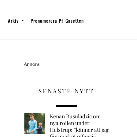
Arkiv
Prenumerera På Gasetten
Annons
SENASTE NYTT
Kenan Busuladzic om
nya rollen under
Helstrup: ”känner att jag
får mycket offensiv