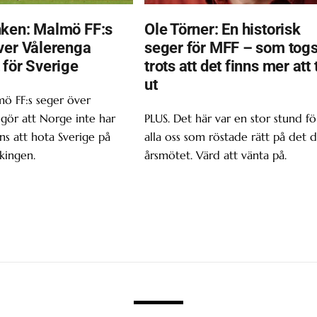
ken: Malmö FF:s
Ole Törner: En historisk
ver Vålerenga
seger för MFF – som tog
 för Sverige
trots att det finns mer att 
ut
ö FF:s seger över
gör att Norge inte har
PLUS. Det här var en stor stund fö
s att hota Sverige på
alla oss som röstade rätt på det d
kingen.
årsmötet. Värd att vänta på.