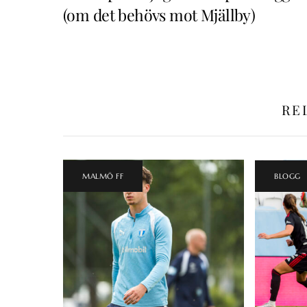
(om det behövs mot Mjällby)
RE
MALMÖ FF
BLOGG