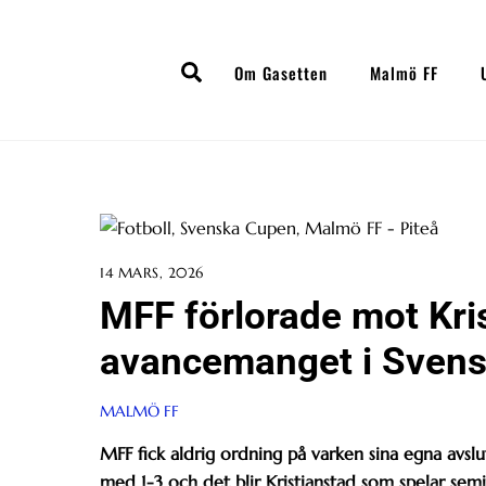
Skip
to
Search
content
Om Gasetten
Malmö FF
14 MARS, 2026
MFF förlorade mot Kri
avancemanget i Sven
MALMÖ FF
MFF fick aldrig ordning på varken sina egna avslut
med 1-3 och det blir Kristianstad som spelar semi