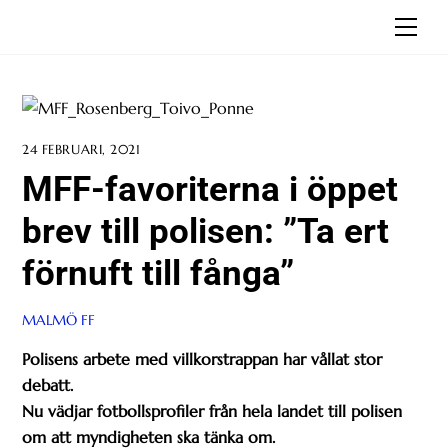
Skip
Men
to
content
24 FEBRUARI, 2021
MFF-favoriterna i öppet
brev till polisen: ”Ta ert
förnuft till fånga”
MALMÖ FF
Polisens arbete med villkorstrappan har vållat stor
debatt.
Nu vädjar fotbollsprofiler från hela landet till polisen
om att
m
yndigheten ska tänka om.