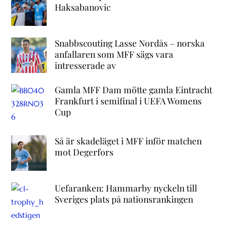
Haksabanovic
Snabbscouting Lasse Nordås – norska
anfallaren som MFF sägs vara
intresserade av
Gamla MFF Dam mötte gamla Eintracht
Frankfurt i semifinal i UEFA Womens
Cup
Så är skadeläget i MFF inför matchen
mot Degerfors
Uefaranken: Hammarby nyckeln till
Sveriges plats på nationsrankingen