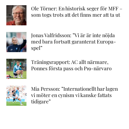
Ole Törner: En historisk seger för MFF –
som togs trots att det finns mer att ta ut
Jonas Valfridsson: ”Vi är är inte nöjda
med bara fortsatt garanterat Europa-
spel”
Träningsrapport: AC allt närmare,
Ponnes första pass och P19-närvaro
Mia Persson: ”Internationellt har lagen
vi möter en cynism vi kanske fattats
tidigare”