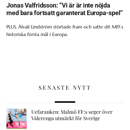
Jonas Valfridsson: ”Vi är är inte nöjda
med bara fortsatt garanterat Europa-spel”
PLUS. Älvali Lindström störtade fram och satte dit MFF:s
historiska första mål i Europa.
SENASTE NYTT
Uefaranken: Malmö FF:s seger över
Vålerenga utmärkt för Sverige