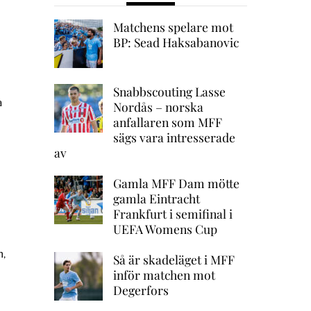
Matchens spelare mot
BP: Sead Haksabanovic
Snabbscouting Lasse
a
Nordås – norska
anfallaren som MFF
sägs vara intresserade
av
Gamla MFF Dam mötte
gamla Eintracht
Frankfurt i semifinal i
UEFA Womens Cup
n,
Så är skadeläget i MFF
inför matchen mot
Degerfors