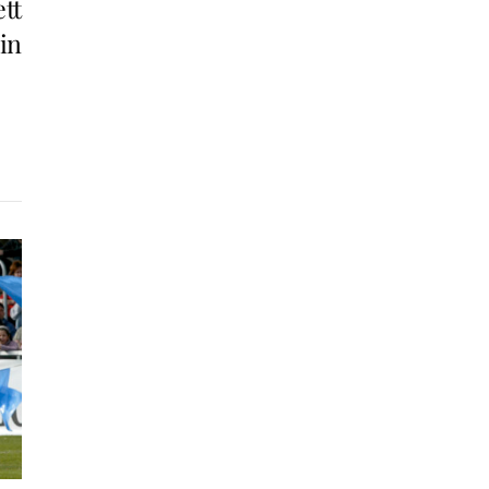
ett
in