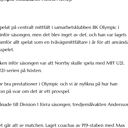
elat på centralt mittfält i samarbetsklubben BK Olympic i
o inför säsongen, men det blev inget av det, och han var lagets
amför allt spelat som en tvåvägsmittfältare i år för att använd
sspelet.
nken inför säsongen var att Norrby skulle spela med MFF U21,
21-serien på hösten.
ör bra prestationer i Olympic och vi är nyfikna på hur han
on på svar om det är ett provspel.
lånade till Division 1 förra säsongen, tredjemålvakten Andersso
det går att se matchen. Laget coachas av P19-staben med Max