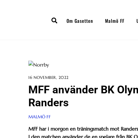
Skip
to
Search
content
Om Gasetten
Malmö FF
16 NOVEMBER, 2022
MFF använder BK Olym
Randers
MALMÖ FF
MFF har i morgon en träningsmatch mot Randers
I den matchen använder de en spelare från BK Ol