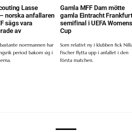
outing Lasse
Gamla MFF Dam mötte
– norska anfallaren
gamla Eintracht Frankfurt
F sägs vara
semifinal i UEFA Women
erade av
Cup
 bastante norrmannen har
Som relativt ny i klubben fick Nill
gsrik period bakom sig i
Fischer flytta upp i anfallet i den
erna.
första matchen.