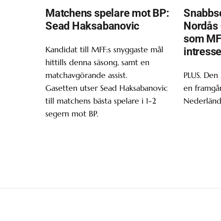
Matchens spelare mot BP:
Snabbsc
Sead Haksabanovic
Nordås 
som MF
Kandidat till MFF:s snyggaste mål
intress
hittills denna säsong, samt en
matchavgörande assist.
PLUS. Den
Gasetten utser Sead Haksabanovic
en framgån
till matchens bästa spelare i 1-2
Nederländ
segern mot BP.