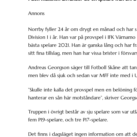
Annons
Norrby fyller 24 år om drygt en månad och har sp
Division 1 i år. Han var på provspel i IFK Värnam
bästa spelare 2021. Han är ganska lång och har fr
sitt fina tillslag, men han har vissa brister i försvar
Andreas Georgson säger till Fotboll Skåne att ta
men blev då sjuk och sedan var MFF inte med i U
”Skulle inte kalla det provspel men en belöning f
hanterar en sån här motståndare”, skriver Georgs
Truppen i övrigt består av sju spelare som var ut
fem P19-spelare, och tre P17-spelare.
Det finns i dagsläget ingen information om att 