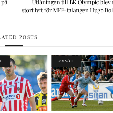
 på
Utlåningen till BK Olympic blev 
stort lyft för MFF-talangen Hugo Bol
LATED POSTS
FF
MALMÖ FF