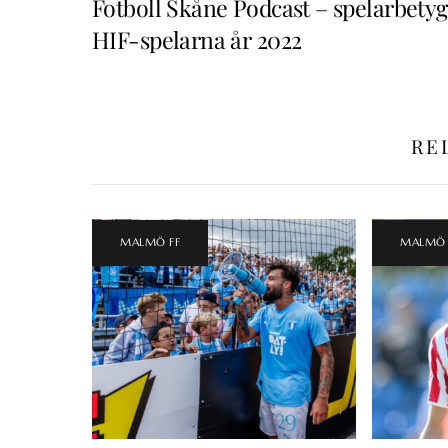
Fotboll Skåne Podcast – spelarbetyg
HIF-spelarna år 2022
RE
MALMÖ FF
MALMÖ 