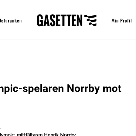
Uefaranken
Min Profil
pic-spelaren Norrby mot
.
ympic: mittfältaren Henrik Norrby.