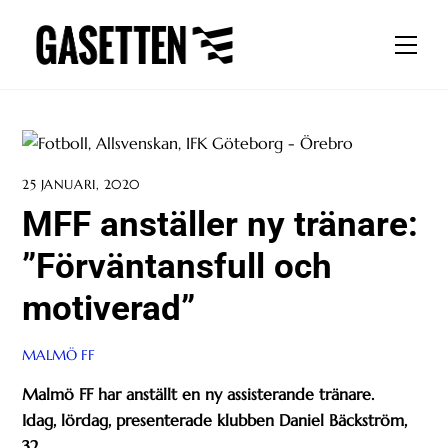
Skip
to
Men
content
25 JANUARI, 2020
MFF anställer ny tränare:
”Förväntansfull och
motiverad”
MALMÖ FF
Malmö FF har anställt en ny assisterande tränare.
Idag, lördag, presenterade klubben Daniel Bäckström,
32.