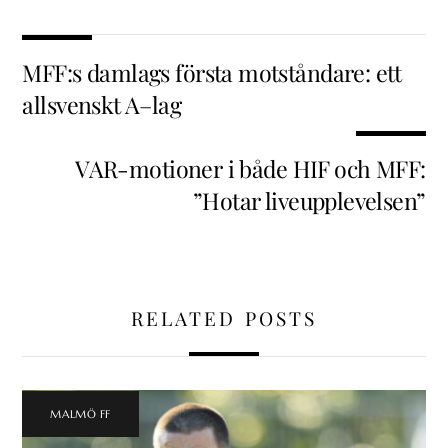
MFF:s damlags första motståndare: ett
allsvenskt A–lag
VAR-motioner i både HIF och MFF:
”Hotar liveupplevelsen”
RELATED POSTS
MALMÖ FF