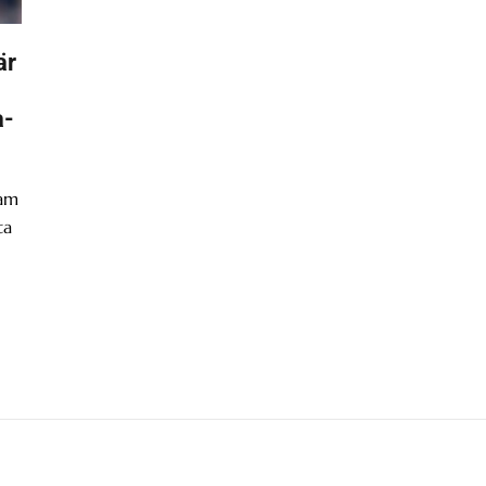
är
a-
ram
ta