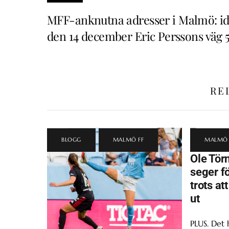
MFF-anknutna adresser i Malmö: i
den 14 december Eric Perssons väg 
RE
BLOGG
,
MALMÖ FF
MALMÖ 
Ole Törn
seger f
trots at
ut
PLUS. Det 