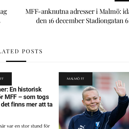
dag
MFF-anknutna adresser i Malmö: id
5
den 16 december Stadiongatan 6
LATED POSTS
FF
MALMÖ FF
er: En historisk
ör MFF – som togs
t det finns mer att ta
här var en stor stund för