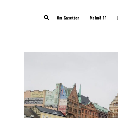
Skip
to
Search
content
Om Gasetten
Malmö FF