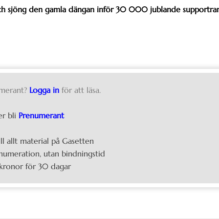
ch sjöng den gamla dängan inför 30 000 jublande supportra
merant?
Logga in
för att läsa.
er bli
Prenumerant
ill allt material på Gasetten
umeration, utan bindningstid
kronor för 30 dagar