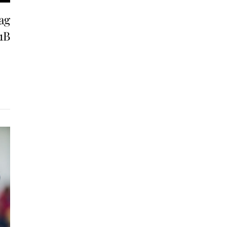
ag
1B