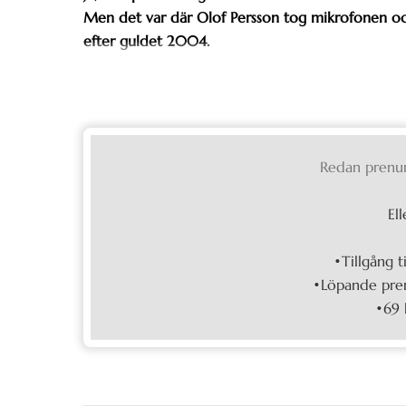
Men det var där Olof Persson tog mikrofonen o
efter guldet 2004.
Redan prenu
Ell
•Tillgång t
•Löpande pren
•69 