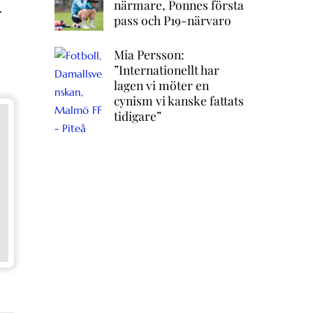
närmare, Ponnes första
r
pass och P19-närvaro
Mia Persson:
”Internationellt har
lagen vi möter en
cynism vi kanske fattats
tidigare”