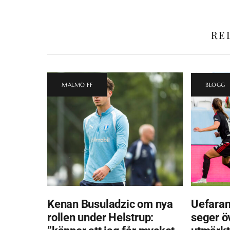
RE
MALMÖ FF
BLOGG
Kenan Busuladzic om nya
Uefaran
rollen under Helstrup:
seger ö