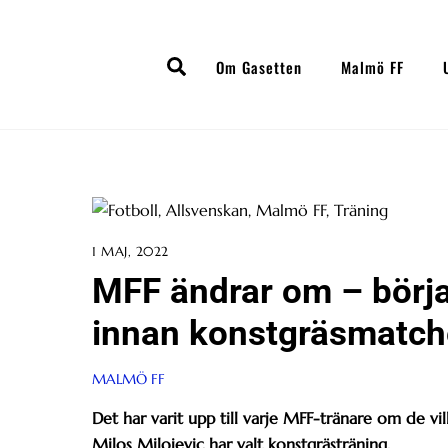
Skip
to
Search
content
Om Gasetten
Malmö FF
1 MAJ, 2022
MFF ändrar om – börja
innan konstgräsmatch
MALMÖ FF
Det har varit upp till varje MFF-tränare om de vi
Milos Milojevic har valt konstgrästräning.