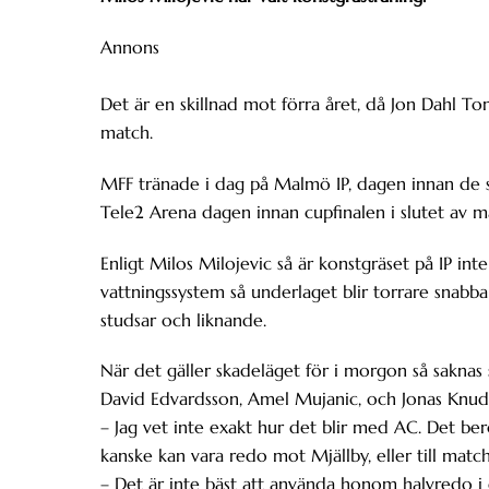
Annons
Det är en skillnad mot förra året, då Jon Dahl 
match.
MFF tränade i dag på Malmö IP, dagen innan de s
Tele2 Arena dagen innan cupfinalen i slutet av 
Enligt Milos Milojevic så är konstgräset på IP int
vattningssystem så underlaget blir torrare snabba
studsar och liknande.
När det gäller skadeläget för i morgon så saknas 
David Edvardsson, Amel Mujanic, och Jonas Knudsen.
– Jag vet inte exakt hur det blir med AC. Det ber
kanske kan vara redo mot Mjällby, eller till matche
– Det är inte bäst att använda honom halvredo i e