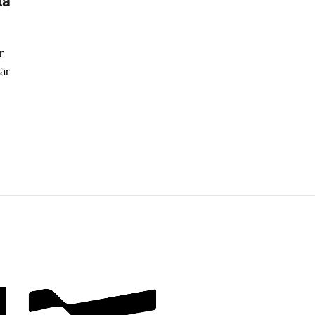
ta
r
är