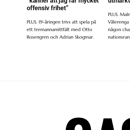
”känner att jag får mycket
utmärkt
offensiv frihet”
PLUS. Malm
PLUS. 19-åringen trivs att spela på
Vålerenga 
ett tremannamittfält med Otto
någon chan
Rosengren och Adrian Skogmar.
nationsran