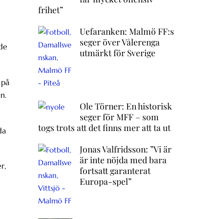
frihet”
Uefaranken: Malmö FF:s
seger över Vålerenga
nde
utmärkt för Sverige
 på
n.
Ole Törner: En historisk
seger för MFF – som
togs trots att det finns mer att ta ut
da
Jonas Valfridsson: ”Vi är
är inte nöjda med bara
r,
fortsatt garanterat
Europa-spel”