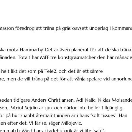
Tomasson föredrog att träna på gräs oavsett underlag i komma
ka möta Hammarby. Det är även planerat för att de ska träna
månaden. Totalt har MFF tre konstgräsmatcher den här månade
e helt likt det som på Tele2, och det är ett sämre
re, men de vill träna på det för att vänja spelare vid annorlun
sedan tidigare Anders Christiansen, Adi Nalic, Niklas Moisande
 Patriot Sejdiu är sjuk och därför inte heller tillgänglig.
or på hur snabbt återhämtningen är i hans ”soft tissues”. Han
n efter det. Vi får se, säger Milojevic.
n match. Med hans skadehistorik är vi lite ”safe”.