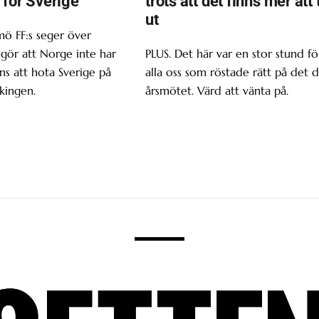
 för Sverige
trots att det finns mer att 
ut
ö FF:s seger över
gör att Norge inte har
PLUS. Det här var en stor stund fö
s att hota Sverige på
alla oss som röstade rätt på det d
kingen.
årsmötet. Värd att vänta på.