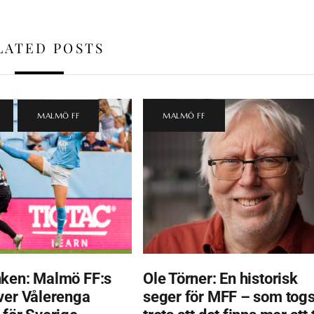
LATED POSTS
,
MALMÖ FF
MALMÖ FF
ken: Malmö FF:s
Ole Törner: En historisk
ver Vålerenga
seger för MFF – som tog