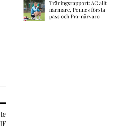
Träningsrapport: AC allt
närmare, Ponnes första
pass och P19-närvaro
te
IF