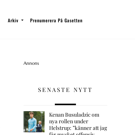
Arkiv
Prenumerera På Gasetten
Annons
SENASTE NYTT
Kenan Busuladzic om
nya rollen under
Helstrup: ”känner att jag
får mycket offensiv