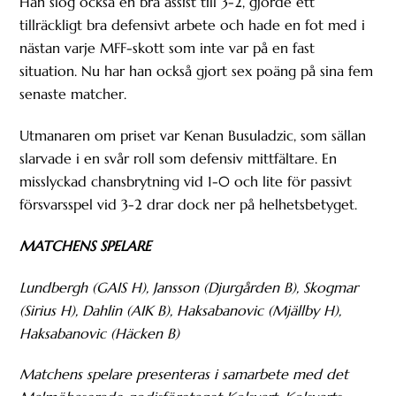
Han slog också en bra assist till 3-2, gjorde ett
tillräckligt bra defensivt arbete och hade en fot med i
nästan varje MFF-skott som inte var på en fast
situation. Nu har han också gjort sex poäng på sina fem
senaste matcher.
Utmanaren om priset var Kenan Busuladzic, som sällan
slarvade i en svår roll som defensiv mittfältare. En
misslyckad chansbrytning vid 1-0 och lite för passivt
försvarsspel vid 3-2 drar dock ner på helhetsbetyget.
MATCHENS SPELARE
Lundbergh (GAIS H), Jansson (Djurgården B), Skogmar
(Sirius H), Dahlin (AIK B), Haksabanovic (Mjällby H),
Haksabanovic (Häcken B)
Matchens spelare presenteras i samarbete med det