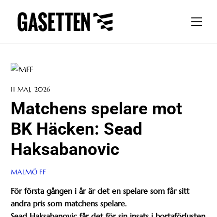
Skip
to
Men
content
11 MAJ, 2026
Matchens spelare mot
BK Häcken: Sead
Haksabanovic
MALMÖ FF
För första gången i år är det en spelare som får sitt
andra pris som matchens spelare.
Sead Haksabanovic får det för sin insats i bortaförlusten