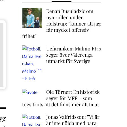
Kenan Busuladzic om
nya rollen under
Helstrup: ”känner att jag
får mycket offensiv
frihet”
Uefaranken: Malmö FF:s
seger över Vålerenga
utmärkt för Sverige
Ole Törner: En historisk
seger för MFF – som
togs trots att det finns mer att ta ut
Jonas Valfridsson: ”Vi är
yg
är inte nöjda med bara