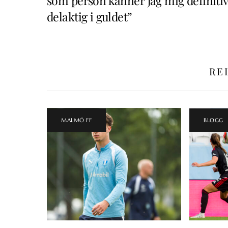
som person känner jag mig definitiv
delaktig i guldet”
RE
MALMÖ FF
BLOGG