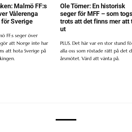
ken: Malmö FF:s
Ole Törner: En historisk
ver Vålerenga
seger för MFF – som tog
 för Sverige
trots att det finns mer att 
ut
ö FF:s seger över
gör att Norge inte har
PLUS. Det här var en stor stund fö
s att hota Sverige på
alla oss som röstade rätt på det d
kingen.
årsmötet. Värd att vänta på.