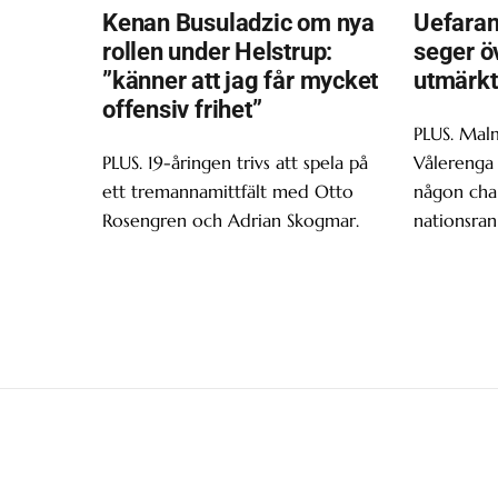
Kenan Busuladzic om nya
Uefaran
rollen under Helstrup:
seger ö
”känner att jag får mycket
utmärkt
offensiv frihet”
PLUS. Malm
PLUS. 19-åringen trivs att spela på
Vålerenga 
ett tremannamittfält med Otto
någon chan
Rosengren och Adrian Skogmar.
nationsran