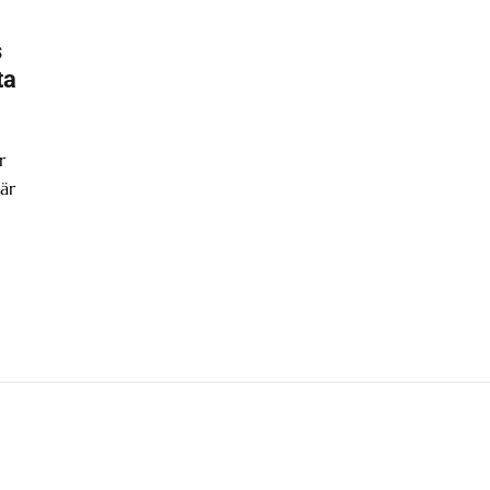
s
ta
r
är