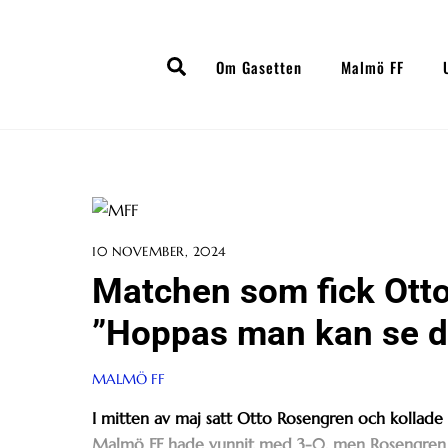
Skip
to
Search
content
Om Gasetten
Malmö FF
10 NOVEMBER, 2024
Matchen som fick Otto
”Hoppas man kan se de
MALMÖ FF
I mitten av maj satt Otto Rosengren och kollade 
Malmö FF hade vunnit med 3-0, men Rosengren h