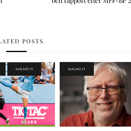
t
och rapport efter MFF-BP 2
LATED POSTS
,
MALMÖ FF
MALMÖ FF