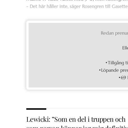
- Det här håller inte, säger Rosengren till Gasette
Redan prenu
Ell
•Tillgång t
•Löpande pren
•69 
Lewicki: ”Som en del i truppen och