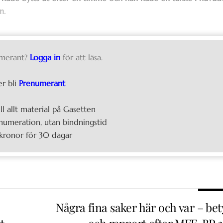
n.
merant?
Logga in
för att läsa.
er bli
Prenumerant
ill allt material på Gasetten
umeration, utan bindningstid
kronor för 30 dagar
Några fina saker här och var – bet