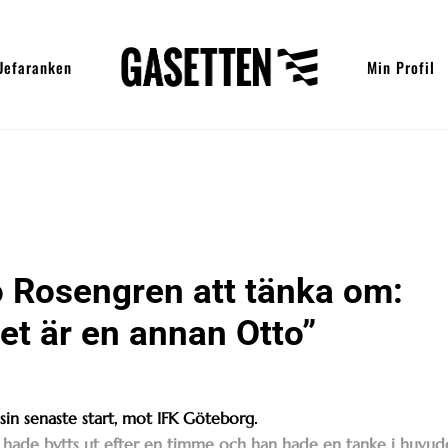
Uefaranken
Min Profil
 Rosengren att tänka om:
t är en annan Otto”
sin senaste start, mot IFK Göteborg.
ade bytts ut efter en timme och han hade en tanke i huvud