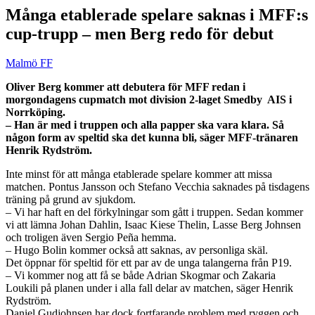
Många etablerade spelare saknas i MFF:s
cup-trupp – men Berg redo för debut
Malmö FF
Oliver Berg kommer att debutera för MFF redan i
morgondagens cupmatch mot division 2-laget Smedby AIS i
Norrköping.
– Han är med i truppen och alla papper ska vara klara. Så
någon form av speltid ska det kunna bli, säger MFF-tränaren
Henrik Rydström.
Inte minst för att många etablerade spelare kommer att missa
matchen. Pontus Jansson och Stefano Vecchia saknades på tisdagens
träning på grund av sjukdom.
– Vi har haft en del förkylningar som gått i truppen. Sedan kommer
vi att lämna Johan Dahlin, Isaac Kiese Thelin, Lasse Berg Johnsen
och troligen även Sergio Peña hemma.
– Hugo Bolin kommer också att saknas, av personliga skäl.
Det öppnar för speltid för ett par av de unga talangerna från P19.
– Vi kommer nog att få se både Adrian Skogmar och Zakaria
Loukili på planen under i alla fall delar av matchen, säger Henrik
Rydström.
Daniel Gudjohnsen har dock fortfarande problem med ryggen och