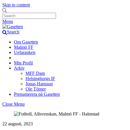
Skip to content
Menu
Search
Om Gasetten
Malmö FF
Uefaranken
Min Profil
Arkiv
MFF Dam
Helsingborgs IF
Jonas Hansson
Ole Törner
Prenumerera på Gasetten
Close Menu
22 augusti, 2023