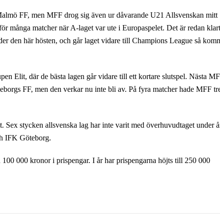
ån Malmö FF, men MFF drog sig även ur dåvarande U21 Allsvenskan mitt
för många matcher när A-laget var ute i Europaspelet. Det är redan klar
er den här hösten, och går laget vidare till Champions League så kom
n Elit, där de bästa lagen går vidare till ett kortare slutspel. Nästa M
leborgs FF, men den verkar nu inte bli av. På fyra matcher hade MFF tr
lit. Sex stycken allsvenska lag har inte varit med överhuvudtaget under å
h IFK Göteborg.
100 000 kronor i prispengar. I år har prispengarna höjts till 250 000