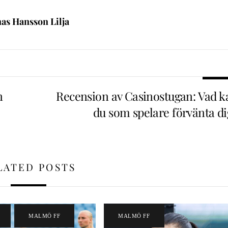
nas Hansson Lilja
n
Recension av Casinostugan: Vad k
du som spelare förvänta di
LATED POSTS
,
MALMÖ FF
MALMÖ FF