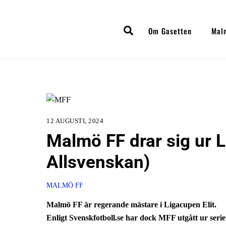
Skip
to
Search
Om Gasetten
Mal
content
12 AUGUSTI, 2024
Malmö FF drar sig ur L
Allsvenskan)
MALMÖ FF
Malmö FF är regerande mästare i Ligacupen Elit.
Enligt Svenskfotboll.se har dock MFF utgått ur ser