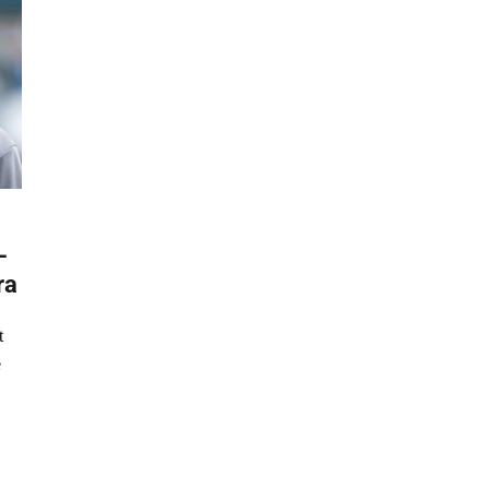
–
ra
t
e