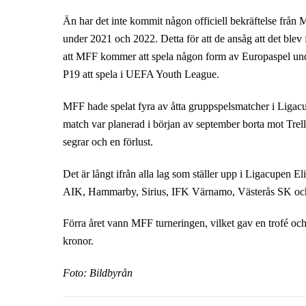
Än har det inte kommit någon officiell bekräftelse fr
under 2021 och 2022. Detta för att de ansåg att det blev 
att MFF kommer att spela någon form av Europaspel und
P19 att spela i UEFA Youth League.
MFF hade spelat fyra av åtta gruppspelsmatcher i Ligacupe
match var planerad i början av september borta mot Trel
segrar och en förlust.
Det är långt ifrån alla lag som ställer upp i Ligacupen E
AIK, Hammarby, Sirius, IFK Värnamo, Västerås SK oc
Förra året vann MFF turneringen, vilket gav en trofé och 
kronor.
Foto: Bildbyrån