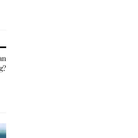
an
g?