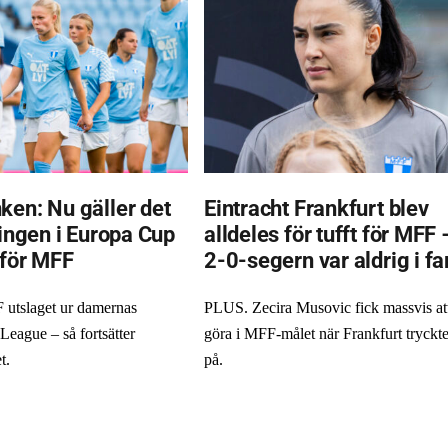
ken: Nu gäller det
Eintracht Frankfurt blev
ningen i Europa Cup
alldeles för tufft för MFF 
 för MFF
2-0-segern var aldrig i fa
utslaget ur damernas
PLUS. Zecira Musovic fick massvis at
eague – så fortsätter
göra i MFF-målet när Frankfurt tryckt
t.
på.