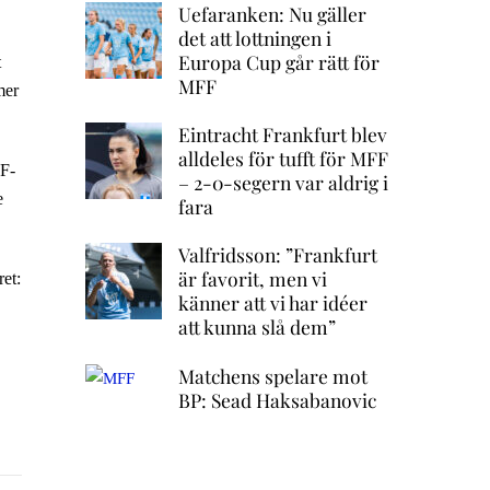
Uefaranken: Nu gäller
det att lottningen i
Europa Cup går rätt för
t
MFF
mer
Eintracht Frankfurt blev
alldeles för tufft för MFF
FF-
– 2-0-segern var aldrig i
e
fara
Valfridsson: ”Frankfurt
är favorit, men vi
ret:
känner att vi har idéer
att kunna slå dem”
Matchens spelare mot
BP: Sead Haksabanovic