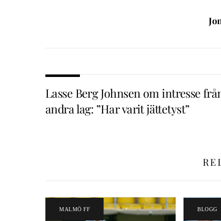
Jo
Lasse Berg Johnsen om intresse frå
andra lag: ”Har varit jättetyst”
RE
MALMÖ FF
BLOGG