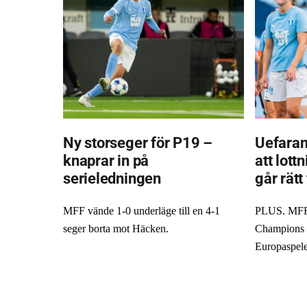
Ny storseger för P19 –
Uefaran
knaprar in på
att lott
serieledningen
går rätt
MFF vände 1-0 underläge till en 4-1
PLUS. MFF 
seger borta mot Häcken.
Champions L
Europaspele