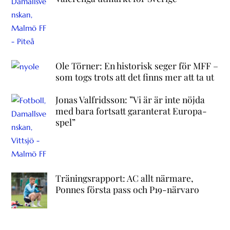
Ole Törner: En historisk seger för MFF –
som togs trots att det finns mer att ta ut
Jonas Valfridsson: ”Vi är är inte nöjda
med bara fortsatt garanterat Europa-
spel”
Träningsrapport: AC allt närmare,
Ponnes första pass och P19-närvaro