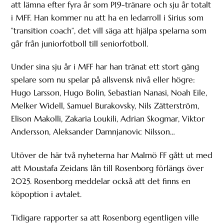
att lämna efter fyra år som P19-tränare och sju år totalt
i MFF. Han kommer nu att ha en ledarroll i Sirius som
”transition coach”, det vill säga att hjälpa spelarna som
går från juniorfotboll till seniorfotboll.
Under sina sju år i MFF har han tränat ett stort gäng
spelare som nu spelar på allsvensk nivå eller högre:
Hugo Larsson, Hugo Bolin, Sebastian Nanasi, Noah Eile,
Melker Widell, Samuel Burakovsky, Nils Zätterström,
Elison Makolli, Zakaria Loukili, Adrian Skogmar, Viktor
Andersson, Aleksander Damnjanovic Nilsson…
Utöver de här två nyheterna har Malmö FF gått ut med
att Moustafa Zeidans lån till Rosenborg förlängs över
2025. Rosenborg meddelar också att det finns en
köpoption i avtalet.
Tidigare rapporter sa att Rosenborg egentligen ville