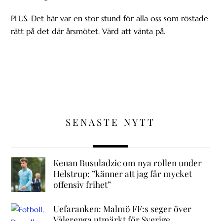
PLUS. Det här var en stor stund för alla oss som röstade
rätt på det där årsmötet. Värd att vänta på.
SENASTE NYTT
Kenan Busuladzic om nya rollen under
Helstrup: ”känner att jag får mycket
offensiv frihet”
Uefaranken: Malmö FF:s seger över
Vålerenga utmärkt för Sverige