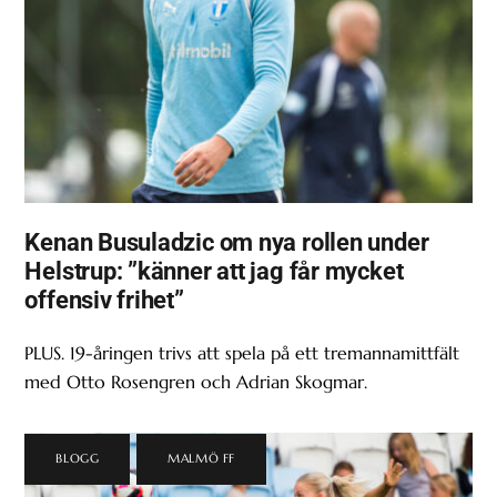
Kenan Busuladzic om nya rollen under
Helstrup: ”känner att jag får mycket
offensiv frihet”
PLUS. 19-åringen trivs att spela på ett tremannamittfält
med Otto Rosengren och Adrian Skogmar.
BLOGG
,
MALMÖ FF