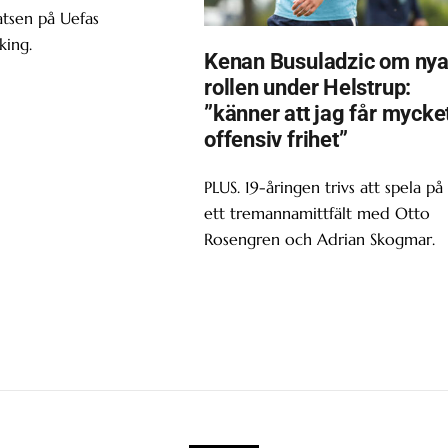
atsen på Uefas
king.
Kenan Busuladzic om ny
rollen under Helstrup:
”känner att jag får mycke
offensiv frihet”
PLUS. 19-åringen trivs att spela på
ett tremannamittfält med Otto
Rosengren och Adrian Skogmar.