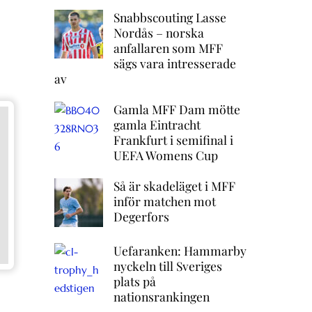
Snabbscouting Lasse
Nordås – norska
anfallaren som MFF
sägs vara intresserade
av
Gamla MFF Dam mötte
gamla Eintracht
Frankfurt i semifinal i
UEFA Womens Cup
Så är skadeläget i MFF
inför matchen mot
Degerfors
Uefaranken: Hammarby
nyckeln till Sveriges
plats på
nationsrankingen