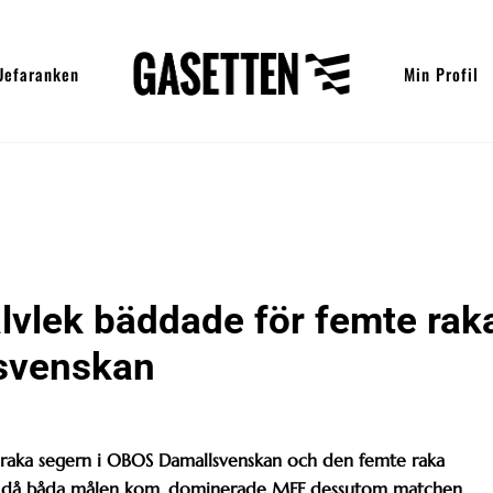
Uefaranken
Min Profil
alvlek bäddade för femte rak
svenskan
raka segern i OBOS Damallsvenskan och den femte raka
ken, då båda målen kom, dominerade MFF dessutom matchen