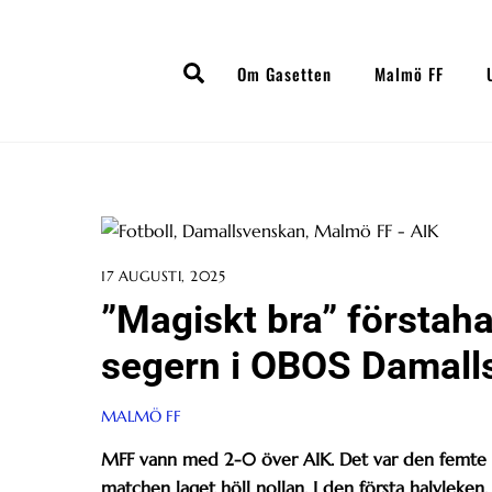
Skip
to
Search
content
Om Gasetten
Malmö FF
17 AUGUSTI, 2025
”Magiskt bra” förstah
segern i OBOS Damall
MALMÖ FF
MFF vann med 2-0 över AIK. Det var den femte 
matchen laget höll nollan. I den första halvle