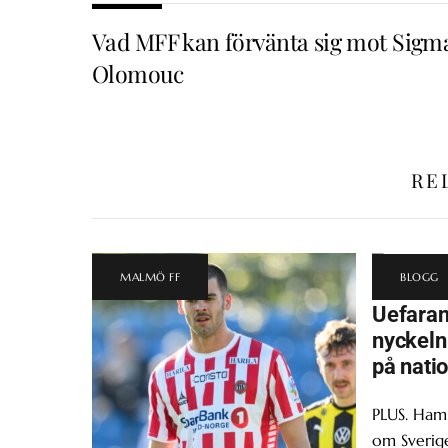
Vad MFF kan förvänta sig mot Sigm
Olomouc
RE
MALMÖ FF
BLOGG
Uefara
nyckeln 
på nati
PLUS. Ham
om Sverige