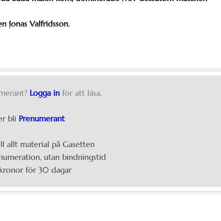
n Jonas Valfridsson.
merant?
Logga in
för att läsa.
er bli
Prenumerant
ill allt material på Gasetten
umeration, utan bindningstid
kronor för 30 dagar