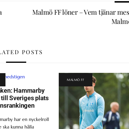
a
Malmö FF löner – Vem tjänar mest
Malm
LATED POSTS
MALMÖ FF
nken: Hammarby
till Sveriges plats
onsrankingen
marby har en nyckelroll
 ska kunna hålla