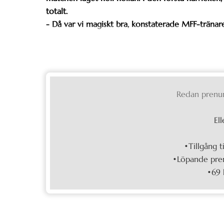
totalt.
- Då var vi magiskt bra, konstaterade MFF-tränare
Redan prenu
Ell
•Tillgång t
•Löpande pren
•69 