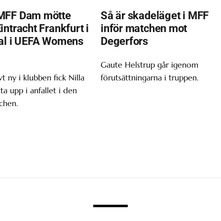
MFF Dam mötte
Så är skadeläget i MFF
ntracht Frankfurt i
inför matchen mot
al i UEFA Womens
Degerfors
Gaute Helstrup går igenom
t ny i klubben fick Nilla
förutsättningarna i truppen.
tta upp i anfallet i den
chen.