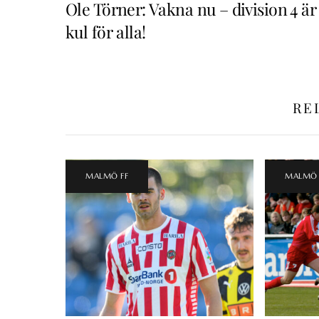
Ole Törner: Vakna nu – division 4 är
kul för alla!
RE
MALMÖ FF
MALMÖ 