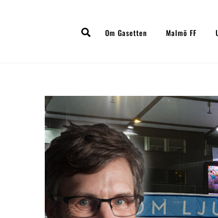
Skip
to
Search
content
Om Gasetten
Malmö FF