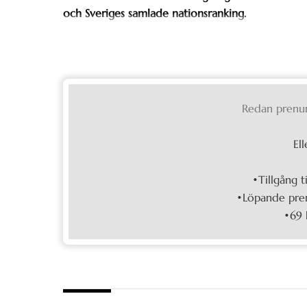
och Sveriges samlade nationsranking.
Redan prenu
Ell
•Tillgång t
•Löpande pren
•69 