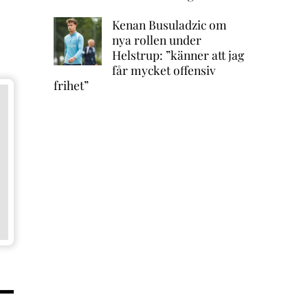
Kenan Busuladzic om
nya rollen under
Helstrup: ”känner att jag
får mycket offensiv
frihet”