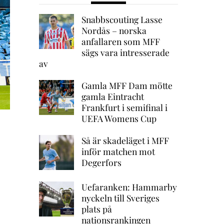
Snabbscouting Lasse
Nordås – norska
anfallaren som MFF
sägs vara intresserade
av
Gamla MFF Dam mötte
gamla Eintracht
Frankfurt i semifinal i
UEFA Womens Cup
Så är skadeläget i MFF
inför matchen mot
Degerfors
Uefaranken: Hammarby
nyckeln till Sveriges
plats på
nationsrankingen