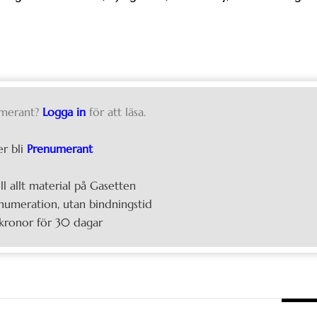
merant?
Logga in
för att läsa.
er bli
Prenumerant
ill allt material på Gasetten
umeration, utan bindningstid
kronor för 30 dagar