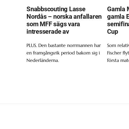
Snabbscouting Lasse
Gamla 
Nordås – norska anfallaren
gamla Ei
som MFF sägs vara
semifin
intresserade av
Cup
PLUS. Den bastante norrmannen har
Som relativ
en framgångsrik period bakom sig i
Fischer fly
Nederländerna.
första mat