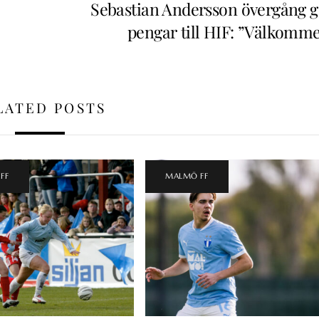
Sebastian Andersson övergång g
pengar till HIF: ”Välkomme
LATED POSTS
FF
MALMÖ FF