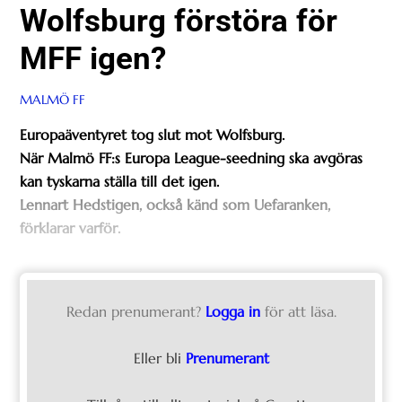
Wolfsburg förstöra för
MFF igen?
MALMÖ FF
Europaäventyret tog slut mot Wolfsburg.
När Malmö FF:s Europa League-seedning ska avgöras
kan tyskarna ställa till det igen.
Lennart Hedstigen, också känd som Uefaranken,
förklarar varför.
Redan prenumerant?
Logga in
för att läsa.
Eller bli
Prenumerant