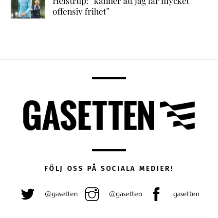
Helstrup: ”känner att jag får mycket
offensiv frihet”
FÖLJ OSS PÅ SOCIALA MEDIER!
@gasetten
@gasetten
gasetten