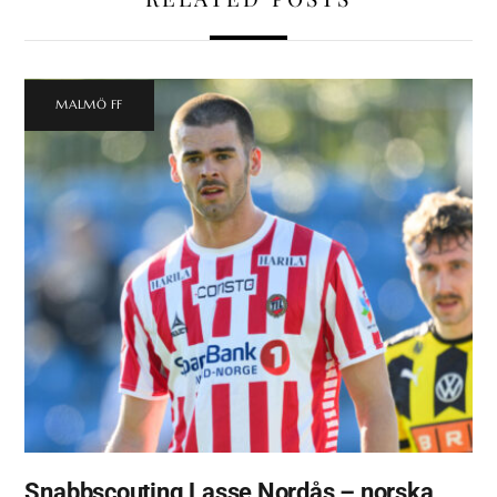
MALMÖ FF
Snabbscouting Lasse Nordås – norska