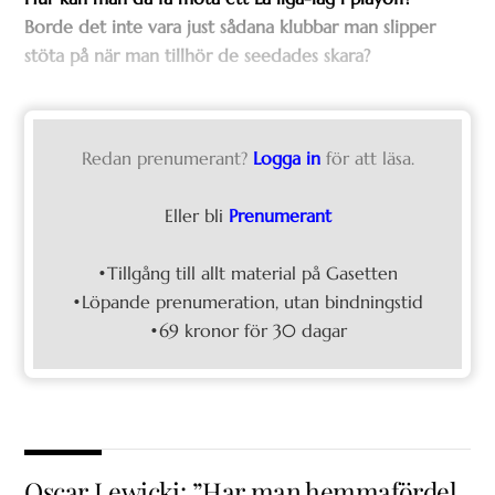
Borde det inte vara just sådana klubbar man slipper
stöta på när man tillhör de seedades skara?
Redan prenumerant?
Logga in
för att läsa.
Eller bli
Prenumerant
•Tillgång till allt material på Gasetten
•Löpande prenumeration, utan bindningstid
•69 kronor för 30 dagar
Oscar Lewicki: ”Har man hemmafördel