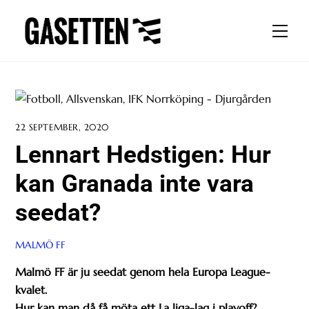
Skip
to
Men
content
22 SEPTEMBER, 2020
Lennart Hedstigen: Hur
kan Granada inte vara
seedat?
MALMÖ FF
Malmö FF är ju seedat genom hela Europa League-
kvalet.
Hur kan man då få möta ett La liga-lag i playoff?