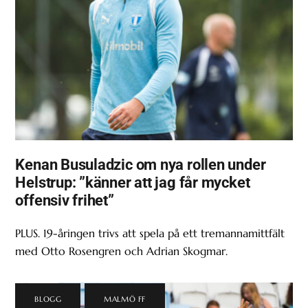
Kenan Busuladzic om nya rollen under
Helstrup: ”känner att jag får mycket
offensiv frihet”
PLUS. 19-åringen trivs att spela på ett tremannamittfält
med Otto Rosengren och Adrian Skogmar.
BLOGG
,
MALMÖ FF