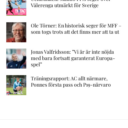
Vålerenga utmärkt för Sverige
Ole Törner: En historisk seger för MFF –
som togs trots att det finns mer att ta ut
Jonas Valfridsson: ”Vi är är inte nöjda
med bara fortsatt garanterat Europa-
spel”
Träningsrapport: AC allt närmare,
Ponnes första pass och P19-närvaro