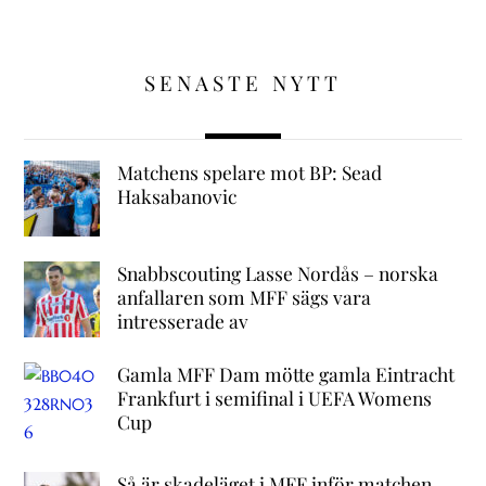
SENASTE NYTT
Matchens spelare mot BP: Sead
Haksabanovic
Snabbscouting Lasse Nordås – norska
anfallaren som MFF sägs vara
intresserade av
Gamla MFF Dam mötte gamla Eintracht
Frankfurt i semifinal i UEFA Womens
Cup
Så är skadeläget i MFF inför matchen