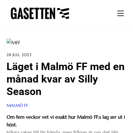
Skip
to
Men
content
28 JULI, 2023
Läget i Malmö FF med en
månad kvar av Silly
Season
MALMÖ FF
Om fem veckor vet vi exakt hur Malmö FF:s lag ser ut i
höst.
Några saker till lär hända, men frågan är om det blir