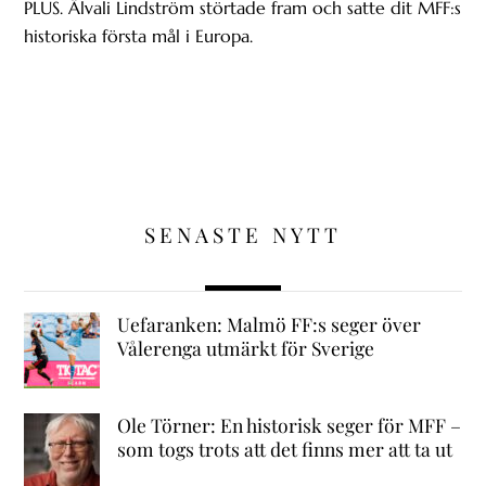
PLUS. Älvali Lindström störtade fram och satte dit MFF:s
historiska första mål i Europa.
SENASTE NYTT
Uefaranken: Malmö FF:s seger över
Vålerenga utmärkt för Sverige
Ole Törner: En historisk seger för MFF –
som togs trots att det finns mer att ta ut