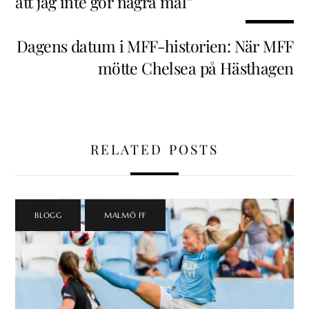
att jag inte gör några mål”
Dagens datum i MFF-historien: När MFF
mötte Chelsea på Hästhagen
RELATED POSTS
BLOGG
,
MALMÖ FF