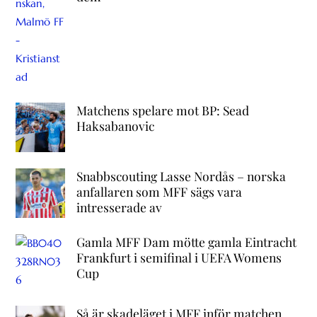
Matchens spelare mot BP: Sead
Haksabanovic
Snabbscouting Lasse Nordås – norska
anfallaren som MFF sägs vara
intresserade av
Gamla MFF Dam mötte gamla Eintracht
Frankfurt i semifinal i UEFA Womens
Cup
Så är skadeläget i MFF inför matchen