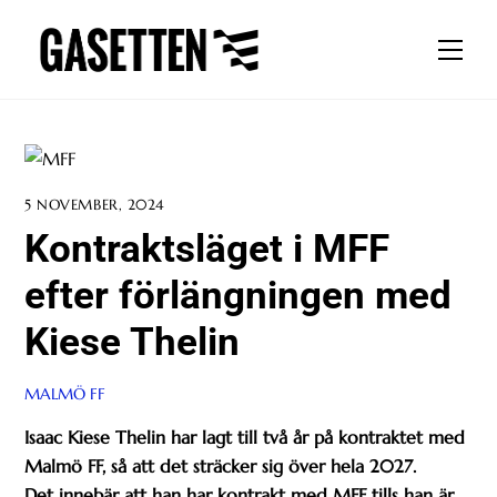
Skip
to
Men
content
5 NOVEMBER, 2024
Kontraktsläget i MFF
efter förlängningen med
Kiese Thelin
MALMÖ FF
Isaac Kiese Thelin har lagt till två år på kontraktet med
Malmö FF, så att det sträcker sig över hela 2027.
Det innebär att han har kontrakt med MFF tills han är