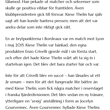
tålamod. Han pekade ut matcher och sekvenser som
skulle ge positiva vibbar för framtiden. Även
klubbpresidenten gick till försvar. Kiese Thelin har själv
sagt att han kunde hantera pressen, men att det var
andra delar som inte riktigt gick rätt.
En av brytpunkterna i Bordeaux var en match mot Lyon
i maj 2015. Kiese Thelin var bänkad, den egna
produkten Enzo Crivelli gjorde mål i sin första start,
och efter det hade Kiese Thelin svårt att ta sig in i
startelvan igen. Det blev det bara starter här och var.
Inte för att Crivelli blev en succé – han lånades ut ett
år senare – men för att det fungerade lite bättre än
med Kiese Thelin, som fick några matcher i reservlaget
i franska fjärdedivisionen. Det blev sedan en ny tränare,
ytterligare en ”sexig” anställning i form av Jocelyn
Gourvennec. Även Gourvennec hyllade Kiese Thelins