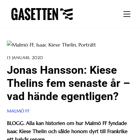
Skip
to
Men
content
13 JANUARI, 2020
Jonas Hansson: Kiese
Thelins fem senaste år –
vad hände egentligen?
MALMÖ FF
BLOGG. Alla kan historien om hur Malmö FF fyndade
Isaac Kiese Thelin och sålde honom dyrt till Frankrike
ett halvår senare.