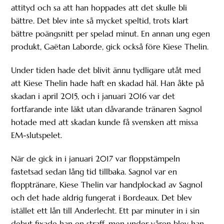
attityd och sa att han hoppades att det skulle bli
bättre. Det blev inte så mycket speltid, trots klart
bättre poängsnitt per spelad minut. En annan ung egen
produkt, Gaëtan Laborde, gick också före Kiese Thelin.
Under tiden hade det blivit ännu tydligare utåt med
att Kiese Thelin hade haft en skadad häl. Han åkte på
skadan i april 2015, och i januari 2016 var det
fortfarande inte läkt utan dåvarande tränaren Sagnol
hotade med att skadan kunde få svensken att missa
EM-slutspelet.
När de gick in i januari 2017 var floppstämpeln
fastetsad sedan lång tid tillbaka. Sagnol var en
flopptränare, Kiese Thelin var handplockad av Sagnol
och det hade aldrig fungerat i Bordeaux. Det blev
istället ett lån till Anderlecht. Ett par minuter in i sin
debut fixade han en straff, men under våren blev han