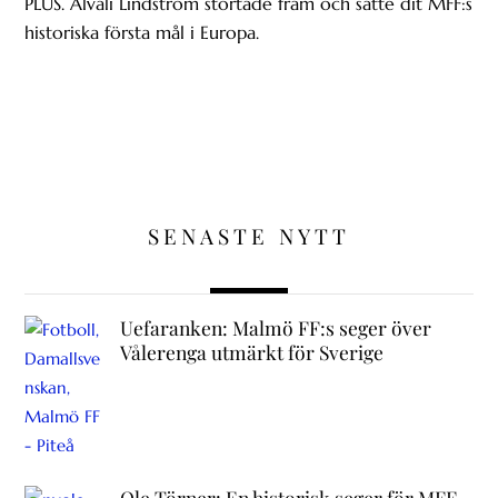
PLUS. Älvali Lindström störtade fram och satte dit MFF:s
historiska första mål i Europa.
SENASTE NYTT
Uefaranken: Malmö FF:s seger över
Vålerenga utmärkt för Sverige
Ole Törner: En historisk seger för MFF –