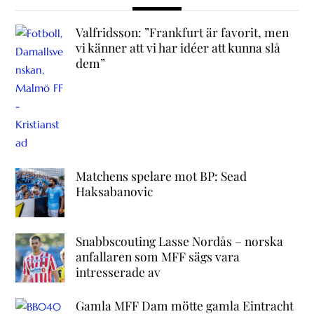
Valfridsson: ”Frankfurt är favorit, men
vi känner att vi har idéer att kunna slå
dem”
Matchens spelare mot BP: Sead
Haksabanovic
Snabbscouting Lasse Nordås – norska
anfallaren som MFF sägs vara
intresserade av
Gamla MFF Dam mötte gamla Eintracht