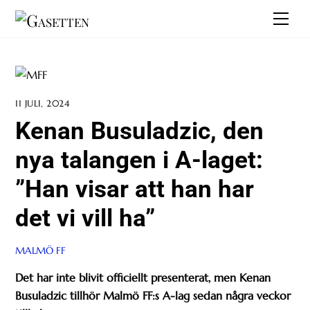
Skip
Men
to
content
11 JULI, 2024
Kenan Busuladzic, den
nya talangen i A-laget:
”Han visar att han har
det vi vill ha”
MALMÖ FF
Det har inte blivit officiellt presenterat, men Kenan
Busuladzic tillhör Malmö FF:s A-lag sedan några veckor