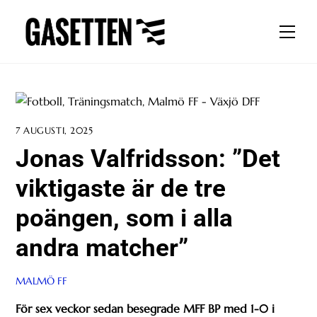
Skip
to
Men
content
7 AUGUSTI, 2025
Jonas Valfridsson: ”Det
viktigaste är de tre
poängen, som i alla
andra matcher”
MALMÖ FF
För sex veckor sedan besegrade MFF BP med 1-0 i