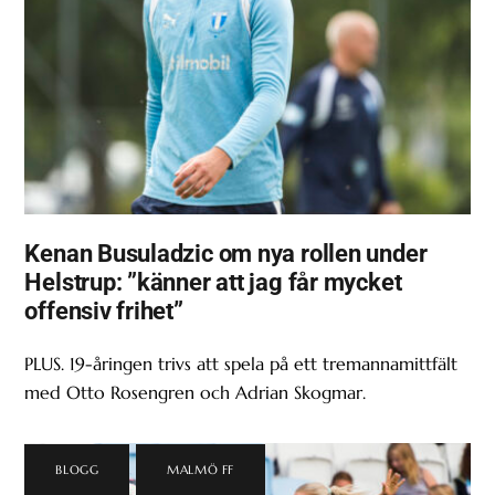
Kenan Busuladzic om nya rollen under
Helstrup: ”känner att jag får mycket
offensiv frihet”
PLUS. 19-åringen trivs att spela på ett tremannamittfält
med Otto Rosengren och Adrian Skogmar.
BLOGG
,
MALMÖ FF