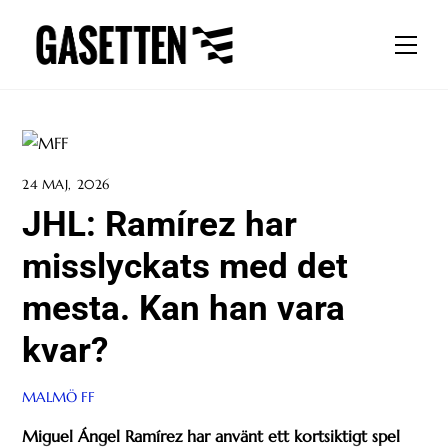
Skip
to
Men
content
24 MAJ, 2026
JHL: Ramírez har
misslyckats med det
mesta. Kan han vara
kvar?
MALMÖ FF
Miguel Ángel Ramírez har använt ett kortsiktigt spel