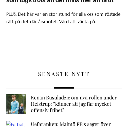
som togs trots att det finns mer att ta ut
PLUS. Det här var en stor stund för alla oss som röstade
rätt på det där årsmötet. Värd att vänta på.
SENASTE NYTT
Kenan Busuladzic om nya rollen under
Helstrup: ”känner att jag får mycket
offensiv frihet”
Uefaranken: Malmö FF:s seger över