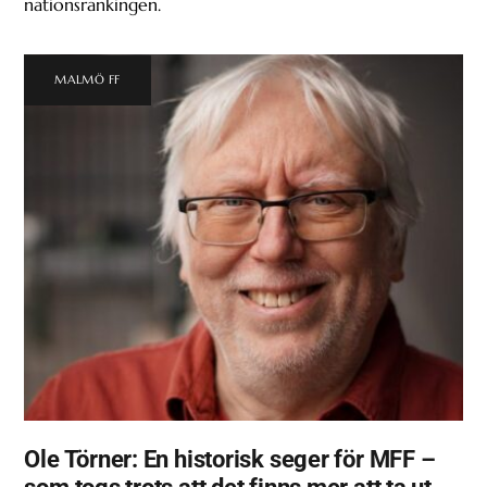
nationsrankingen.
MALMÖ FF
Ole Törner: En historisk seger för MFF –