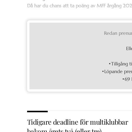
Då har du chans att ta poäng av MFF årgång 202
Redan prenu
Ell
•Tillgång t
•Löpande pren
•69 
Tidigare deadline för multiklubbar
bakom årets två (eller tre)