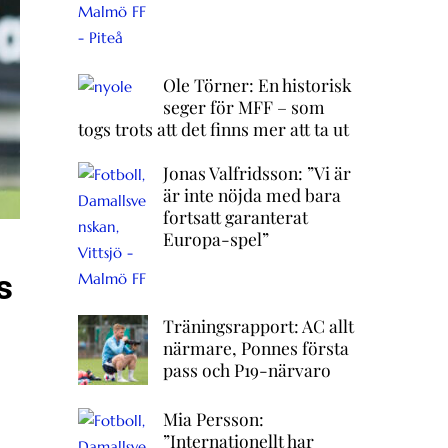
Ole Törner: En historisk
seger för MFF – som
togs trots att det finns mer att ta ut
Jonas Valfridsson: ”Vi är
är inte nöjda med bara
fortsatt garanterat
Europa-spel”
s
Träningsrapport: AC allt
närmare, Ponnes första
pass och P19-närvaro
Mia Persson:
”Internationellt har