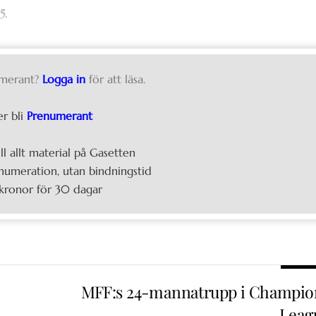
5.
merant?
Logga in
för att läsa.
er bli
Prenumerant
ill allt material på Gasetten
umeration, utan bindningstid
kronor för 30 dagar
MFF:s 24-mannatrupp i Champio
Leag