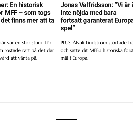
er: En historisk
Jonas Valfridsson: ”Vi är 
ör MFF – som togs
inte nöjda med bara
t det finns mer att ta
fortsatt garanterat Europ
spel”
här var en stor stund för
PLUS. Älvali Lindström störtade f
om röstade rätt på det där
och satte dit MFF:s historiska förs
Värd att vänta på.
mål i Europa.