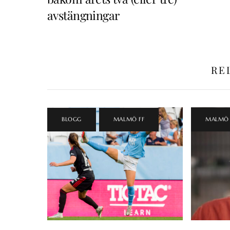
avstängningar
RE
BLOGG
,
MALMÖ FF
MALMÖ 