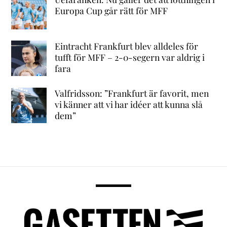
Europa Cup går rätt för MFF
Eintracht Frankfurt blev alldeles för
tufft för MFF – 2-0-segern var aldrig i
fara
Valfridsson: ”Frankfurt är favorit, men
vi känner att vi har idéer att kunna slå
dem”