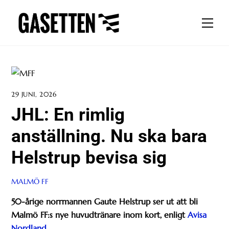
Skip
to
Men
content
29 JUNI, 2026
JHL: En rimlig
anställning. Nu ska bara
Helstrup bevisa sig
MALMÖ FF
50-årige norrmannen Gaute Helstrup ser ut att bli
Malmö FF:s nye huvudtränare inom kort, enligt
Avisa
Nordland
.