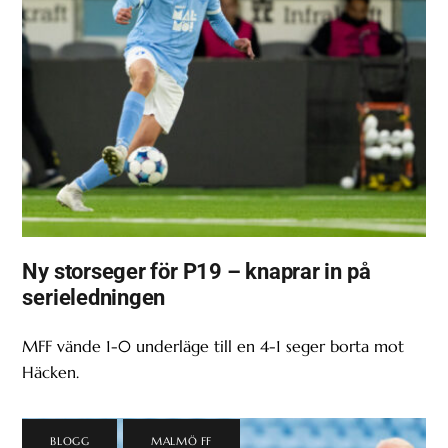
Ny storseger för P19 – knaprar in på
serieledningen
MFF vände 1-0 underläge till en 4-1 seger borta mot
Häcken.
BLOGG
,
MALMÖ FF