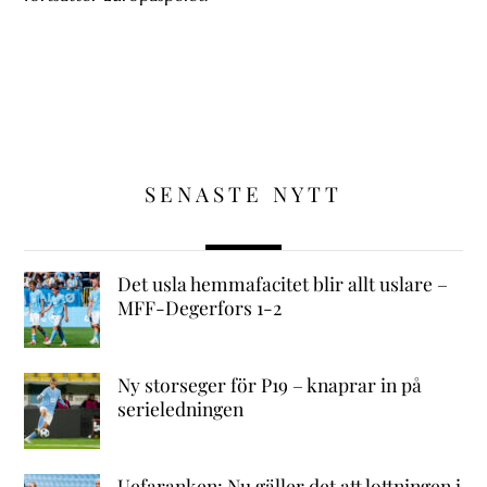
SENASTE NYTT
Det usla hemmafacitet blir allt uslare –
MFF-Degerfors 1-2
Ny storseger för P19 – knaprar in på
serieledningen
Uefaranken: Nu gäller det att lottningen i