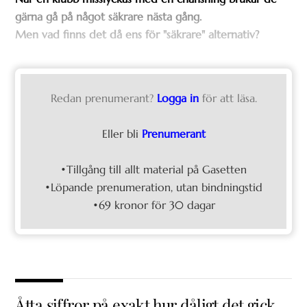
gärna gå på något säkrare nästa gång.
Men vad finns det då ens för "säkrare" alternativ?
Redan prenumerant?
Logga in
för att läsa.
Eller bli
Prenumerant
•Tillgång till allt material på Gasetten
•Löpande prenumeration, utan bindningstid
•69 kronor för 30 dagar
Åtta siffror på exakt hur dåligt det gick