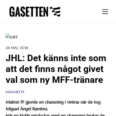
Skip
to
Men
content
26 MAJ, 2026
JHL: Det känns inte som
att det finns något givet
val som ny MFF-tränare
MALMÖ FF
Malmö FF gjorde en chansning i vintras när de tog
Miguel Ángel Ramírez.
När en klubb misslyckas med en chansning brukar de