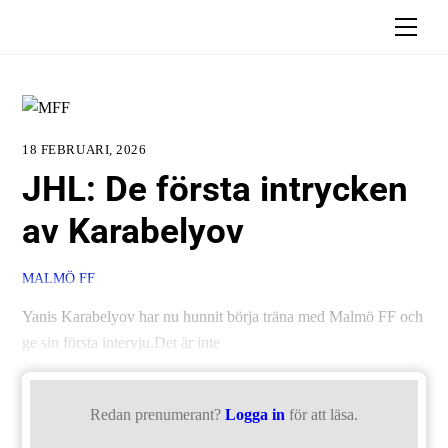
Skip
Men
to
content
18 FEBRUARI, 2026
JHL: De första intrycken
av Karabelyov
MALMÖ FF
Yanis Karabelyov har nu hunnit börja träna med Malmö FF och
ge sin första intervju.Det är inte
Redan prenumerant?
Logga in
för att läsa.