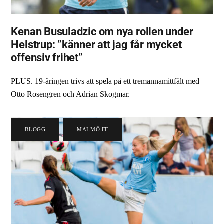
Kenan Busuladzic om nya rollen under
Helstrup: ”känner att jag får mycket
offensiv frihet”
PLUS. 19-åringen trivs att spela på ett tremannamittfält med
Otto Rosengren och Adrian Skogmar.
BLOGG
,
MALMÖ FF