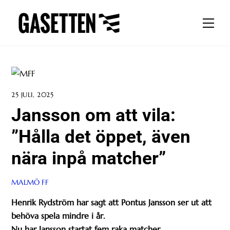
Skip
to
Men
content
25 JULI, 2025
Jansson om att vila:
”Hålla det öppet, även
nära inpå matcher”
MALMÖ FF
Henrik Rydström har sagt att Pontus Jansson ser ut att
behöva spela mindre i år.
Nu har Jansson startat fem raka matcher.