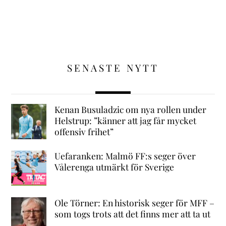
SENASTE NYTT
Kenan Busuladzic om nya rollen under
Helstrup: ”känner att jag får mycket
offensiv frihet”
Uefaranken: Malmö FF:s seger över
Vålerenga utmärkt för Sverige
Ole Törner: En historisk seger för MFF –
som togs trots att det finns mer att ta ut