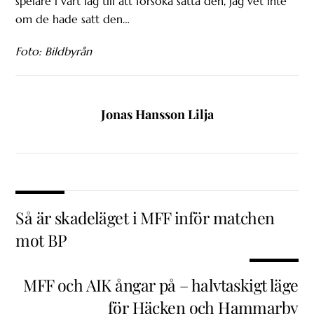
spelare i vårt lag till att försöka sätta den, jag vet inte
om de hade satt den…
Foto: Bildbyrån
Jonas Hansson Lilja
Så är skadeläget i MFF inför matchen
mot BP
MFF och AIK ångar på – halvtaskigt läge
för Häcken och Hammarby