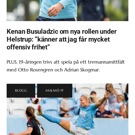
Kenan Busuladzic om nya rollen under
Helstrup: ”känner att jag får mycket
offensiv frihet”
PLUS. 19-åringen trivs att spela på ett tremannamittfält
med Otto Rosengren och Adrian Skogmar.
BLOGG
,
MALMÖ FF