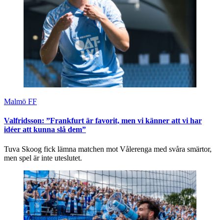
Malmö FF
Valfridsson: ”Frankfurt är favorit, men vi känner att vi har
idéer att kunna slå dem”
Tuva Skoog fick lämna matchen mot Vålerenga med svåra smärtor,
men spel är inte uteslutet.