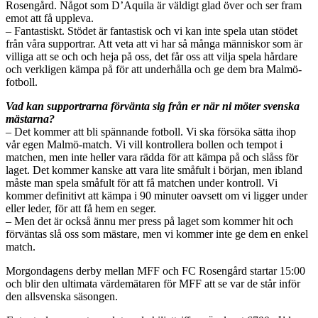
Rosengård. Något som D’Aquila är väldigt glad över och ser fram
emot att få uppleva.
– Fantastiskt. Stödet är fantastisk och vi kan inte spela utan stödet
från våra supportrar. Att veta att vi har så många människor som är
villiga att se och och heja på oss, det får oss att vilja spela hårdare
och verkligen kämpa på för att underhålla och ge dem bra Malmö-
fotboll.
Vad kan supportrarna förvänta sig från er när ni möter svenska
mästarna?
– Det kommer att bli spännande fotboll. Vi ska försöka sätta ihop
vår egen Malmö-match. Vi vill kontrollera bollen och tempot i
matchen, men inte heller vara rädda för att kämpa på och slåss för
laget. Det kommer kanske att vara lite småfult i början, men ibland
måste man spela småfult för att få matchen under kontroll. Vi
kommer definitivt att kämpa i 90 minuter oavsett om vi ligger under
eller leder, för att få hem en seger.
– Men det är också ännu mer press på laget som kommer hit och
förväntas slå oss som mästare, men vi kommer inte ge dem en enkel
match.
Morgondagens derby mellan MFF och FC Rosengård startar 15:00
och blir den ultimata värdemätaren för MFF att se var de står inför
den allsvenska säsongen.