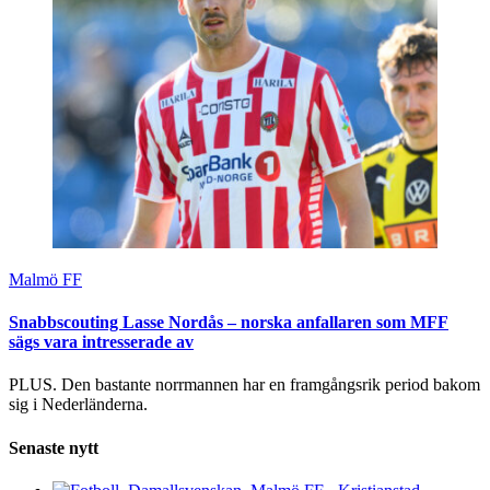
Malmö FF
Snabbscouting Lasse Nordås – norska anfallaren som MFF
sägs vara intresserade av
PLUS. Den bastante norrmannen har en framgångsrik period bakom
sig i Nederländerna.
Senaste nytt