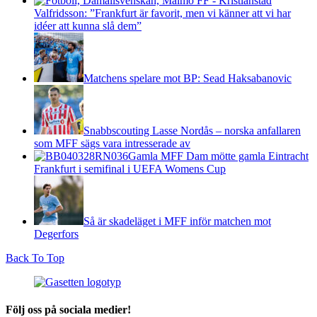
Valfridsson: ”Frankfurt är favorit, men vi känner att vi har
idéer att kunna slå dem”
Matchens spelare mot BP: Sead Haksabanovic
Snabbscouting Lasse Nordås – norska anfallaren
som MFF sägs vara intresserade av
Gamla MFF Dam mötte gamla Eintracht
Frankfurt i semifinal i UEFA Womens Cup
Så är skadeläget i MFF inför matchen mot
Degerfors
Back To Top
Följ oss på sociala medier!