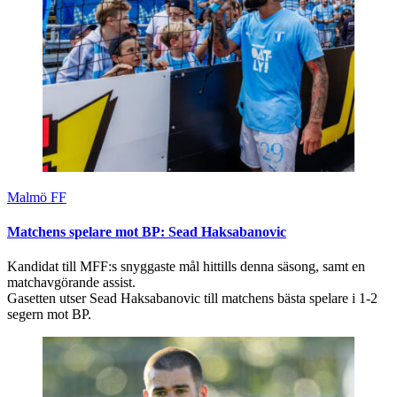
Malmö FF
Matchens spelare mot BP: Sead Haksabanovic
Kandidat till MFF:s snyggaste mål hittills denna säsong, samt en
matchavgörande assist.
Gasetten utser Sead Haksabanovic till matchens bästa spelare i 1-2
segern mot BP.