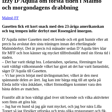
Izzy D’Aquila om första tiden i Malmö
och morgondagens drabbning
Malmö FF
Gasetten fick ett kort snack med den 23-åriga amerikanskan
och tog tempen inför derbyt mot Rosengård imorgon.
D’Aquila möter Gasetten med ett leende och ett gott humör efter att
precis ha avslutat den sista träningen innan det efterlängtade
Malmöderbyt. Det är precis två månader sedan D’Aquila blev klar
för MFF och hon känner sig mycket tillfredsställd med sin första tid i
staden.
– Det har varit riktigt bra. Ledarstaben, spelarna, föreningen har
varit väldigt välkomnande vilket har gjort att det har varit fantastiskt,
säger D’Aquila till Gasetten.
– Vi har precis börjat med tävlingsmatcher, vilket är den mest
spännande delen av året. Jag kan inte bärga mig till att spela på
Eleda inför våra åskådare, vilket förmodligen kommer vara den
bästa delen av matchen.
Framför allt är hon väldigt glad över sitt boende och vilka aktiviteter
som finns att göra här.
– Jag har en hund så jag går runt mycket, och jag bor nära Lilla
Torget så jag försöker utforska och testa olika restauranger och fik.