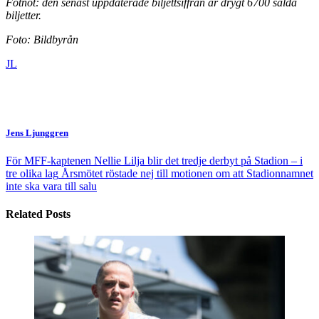
Fotnot: den senast uppdaterade biljettsiffran är drygt 6700 sålda
biljetter.
Foto: Bildbyrån
JL
Jens Ljunggren
För MFF-kaptenen Nellie Lilja blir det tredje derbyt på Stadion – i
tre olika lag
Årsmötet röstade nej till motionen om att Stadionnamnet
inte ska vara till salu
Related Posts