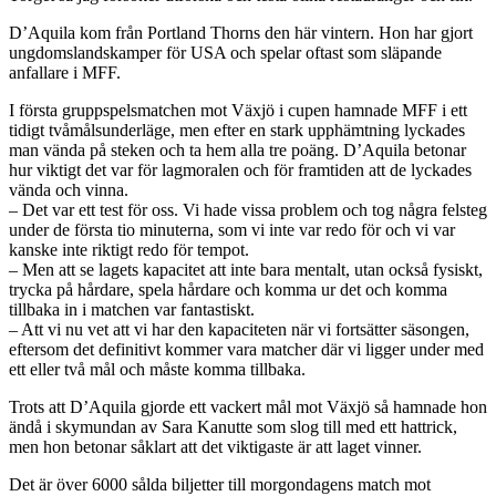
D’Aquila kom från Portland Thorns den här vintern. Hon har gjort
ungdomslandskamper för USA och spelar oftast som släpande
anfallare i MFF.
I första gruppspelsmatchen mot Växjö i cupen hamnade MFF i ett
tidigt tvåmålsunderläge, men efter en stark upphämtning lyckades
man vända på steken och ta hem alla tre poäng. D’Aquila betonar
hur viktigt det var för lagmoralen och för framtiden att de lyckades
vända och vinna.
– Det var ett test för oss. Vi hade vissa problem och tog några felsteg
under de första tio minuterna, som vi inte var redo för och vi var
kanske inte riktigt redo för tempot.
– Men att se lagets kapacitet att inte bara mentalt, utan också fysiskt,
trycka på hårdare, spela hårdare och komma ur det och komma
tillbaka in i matchen var fantastiskt.
– Att vi nu vet att vi har den kapaciteten när vi fortsätter säsongen,
eftersom det definitivt kommer vara matcher där vi ligger under med
ett eller två mål och måste komma tillbaka.
Trots att D’Aquila gjorde ett vackert mål mot Växjö så hamnade hon
ändå i skymundan av Sara Kanutte som slog till med ett hattrick,
men hon betonar såklart att det viktigaste är att laget vinner.
Det är över 6000 sålda biljetter till morgondagens match mot