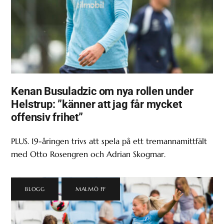
Kenan Busuladzic om nya rollen under
Helstrup: ”känner att jag får mycket
offensiv frihet”
PLUS. 19-åringen trivs att spela på ett tremannamittfält
med Otto Rosengren och Adrian Skogmar.
BLOGG
,
MALMÖ FF