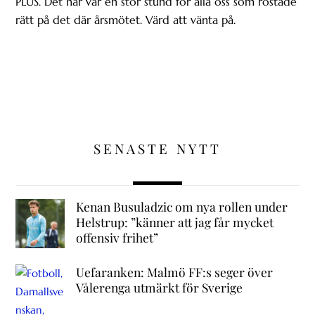
PLUS. Det här var en stor stund för alla oss som röstade
rätt på det där årsmötet. Värd att vänta på.
SENASTE NYTT
Kenan Busuladzic om nya rollen under
Helstrup: ”känner att jag får mycket
offensiv frihet”
Uefaranken: Malmö FF:s seger över
Vålerenga utmärkt för Sverige