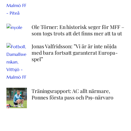
Ole Törner: En historisk seger för MFF –
som togs trots att det finns mer att ta ut
Jonas Valfridsson: ”Vi är är inte nöjda
med bara fortsatt garanterat Europa-
spel”
Träningsrapport: AC allt närmare,
Ponnes första pass och P19-närvaro