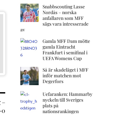
Snabbscouting Lasse
Nordås – norska
anfallaren som MFF
sägs vara intresserade
av
Gamla MFF Dam mötte
gamla Eintracht
Frankfurt i semifinal i
UEFA Womens Cup
Så är skadeläget i MFF
inför matchen mot
Degerfors
Uefaranken: Hammarby
nyckeln till Sveriges
 –
plats på
-0
nationsrankingen