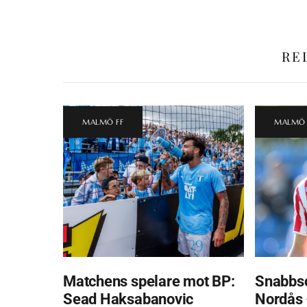
RE
MALMÖ FF
MALMÖ 
Matchens spelare mot BP:
Snabbsc
Sead Haksabanovic
Nordås 