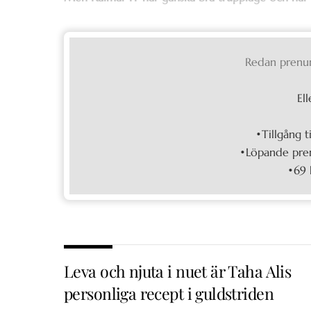
Redan prenu
Ell
•Tillgång t
•Löpande pren
•69 
Leva och njuta i nuet är Taha Alis
personliga recept i guldstriden