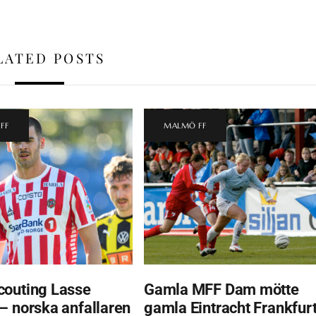
LATED POSTS
FF
MALMÖ FF
outing Lasse
Gamla MFF Dam mötte
– norska anfallaren
gamla Eintracht Frankfurt