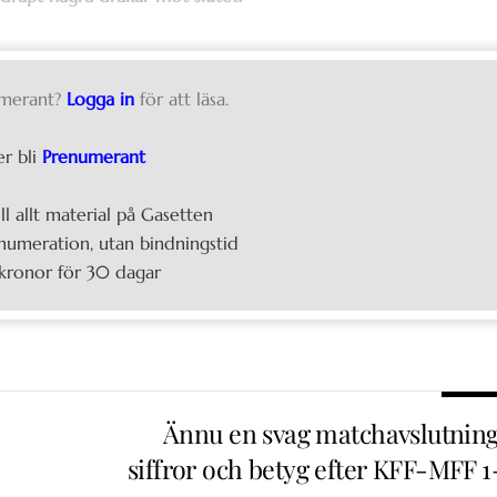
merant?
Logga in
för att läsa.
er bli
Prenumerant
ill allt material på Gasetten
umeration, utan bindningstid
kronor för 30 dagar
Ännu en svag matchavslutning
siffror och betyg efter KFF-MFF 1