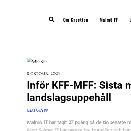
Skip
to
Search
content
Om Gasetten
Malmö FF
8 OKTOBER, 2023
Inför KFF-MFF: Sista m
landslagsuppehåll
MALMÖ FF
Malmö FF har tagit 27 poäng på de tio senaste 
Men Kalmar FF har ganska bra truppläge och har 