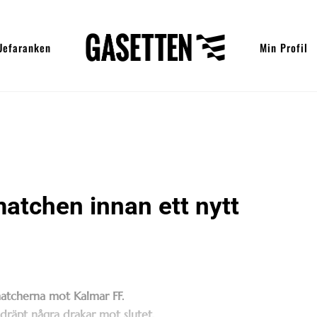
Uefaranken
Min Profil
atchen innan ett nytt
matcherna mot Kalmar FF.
dräpt några drakar mot slutet.