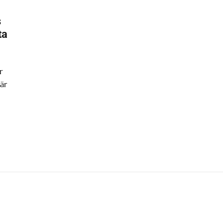
s
ta
r
är