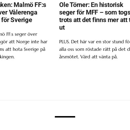
ken: Malmö FF:s
Ole Törner: En historisk
ver Vålerenga
seger för MFF – som tog
 för Sverige
trots att det finns mer att 
ut
ö FF:s seger över
gör att Norge inte har
PLUS. Det här var en stor stund fö
s att hota Sverige på
alla oss som röstade rätt på det d
kingen.
årsmötet. Värd att vänta på.