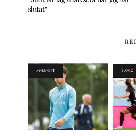
slutat”
RE
MALMÖ FF
BLOGG