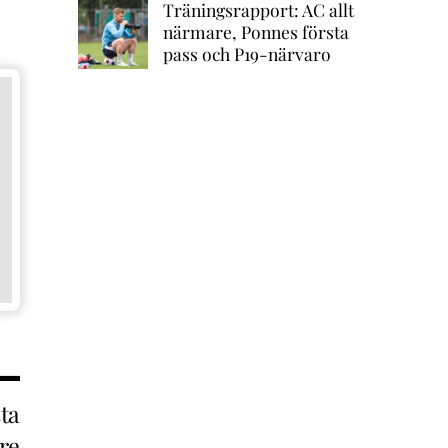
Träningsrapport: AC allt
närmare, Ponnes första
pass och P19-närvaro
ta
re