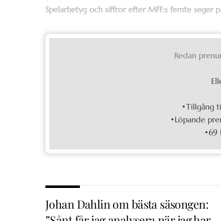
Spelarbetyg och siffror efter MFF:s femte seger 
Redan prenu
Ell
•Tillgång t
•Löpande pren
•69 
Johan Dahlin om bästa säsongen:
”Sånt får jag analysera när jag har