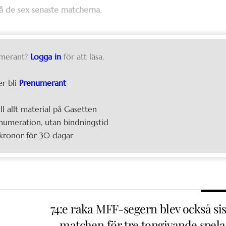
på de sex senaste matcherna.
merant?
Logga in
för att läsa.
er bli
Prenumerant
ill allt material på Gasetten
umeration, utan bindningstid
kronor för 30 dagar
74:e raka MFF-segern blev också sis
matchen för tre tongivande spela