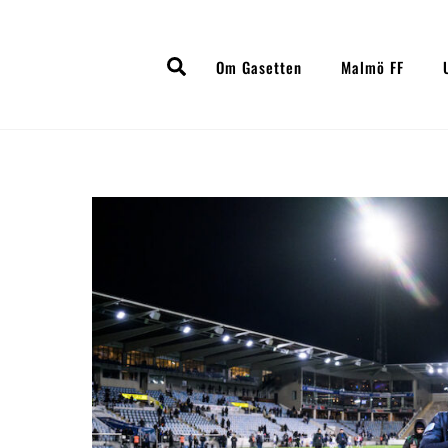
Skip
to
Search
content
Om Gasetten
Malmö FF