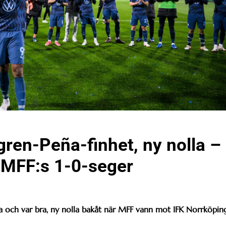
ren-Peña-finhet, ny nolla –
r MFF:s 1-0-seger
ta och var bra, ny nolla bakåt när MFF vann mot IFK Norrköpin