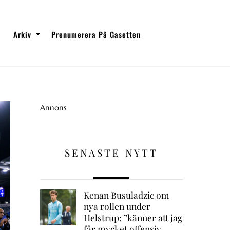
Arkiv
Prenumerera På Gasetten
Annons
SENASTE NYTT
Kenan Busuladzic om
nya rollen under
Helstrup: ”känner att jag
får mycket offensiv