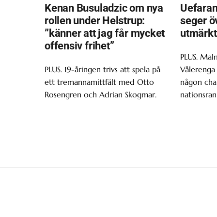
Kenan Busuladzic om nya
Uefaran
rollen under Helstrup:
seger ö
”känner att jag får mycket
utmärkt
offensiv frihet”
PLUS. Malm
PLUS. 19-åringen trivs att spela på
Vålerenga 
ett tremannamittfält med Otto
någon chan
Rosengren och Adrian Skogmar.
nationsran