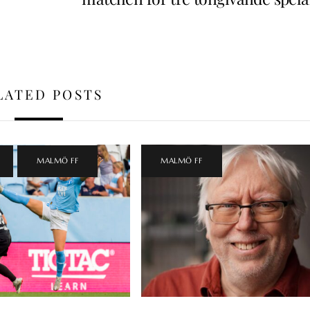
LATED POSTS
,
MALMÖ FF
MALMÖ FF