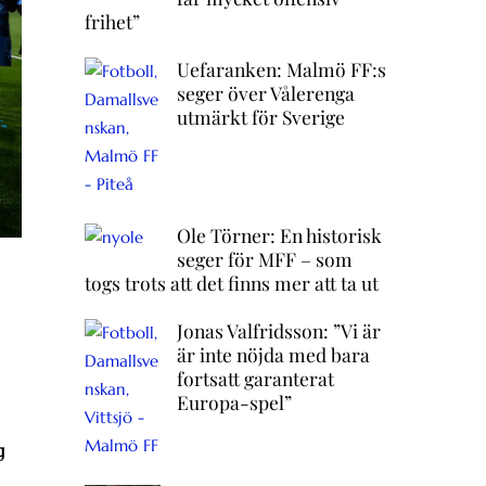
frihet”
Uefaranken: Malmö FF:s
seger över Vålerenga
utmärkt för Sverige
Ole Törner: En historisk
seger för MFF – som
togs trots att det finns mer att ta ut
Jonas Valfridsson: ”Vi är
är inte nöjda med bara
fortsatt garanterat
Europa-spel”
g