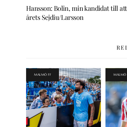
Hansson: Bolin, min kandidat till att
årets Sejdiu/Larsson
RE
MALMÖ FF
MALMÖ 