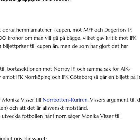
 deras hemmamatcher i cupen, mot MFF och Degerfors IF,
00 kronor om man vill gå på bägge, vilket gav kritik mot IFK
a biljettpriser till cupen än, men de som har gjort det har
ill bortasektionen mot Norrby IF, och samma sak för AIK-
r emot IFK Norrköping och IFK Göteborg så går en biljett på 
 Monika Visser till
Norrbotten-Kuriren
. Vissers argument till 
ken) och att det är allsvenskt motstånd.
utveckla fotbollen här i norr, säger Monika Visser till
ligt pris blir svaret: