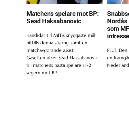
Matchens spelare mot BP:
Snabbsc
Sead Haksabanovic
Nordås 
som MF
Kandidat till MFF:s snyggaste mål
intress
hittills denna säsong, samt en
matchavgörande assist.
PLUS. Den
Gasetten utser Sead Haksabanovic
en framgån
till matchens bästa spelare i 1-2
Nederländ
segern mot BP.