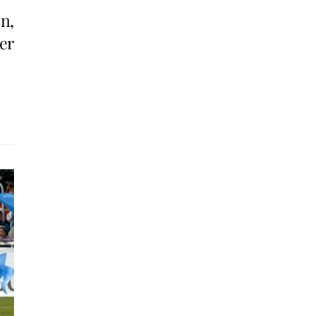
n,
er