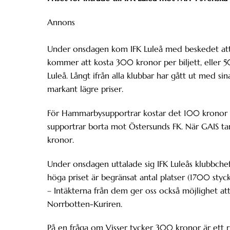
Annons
Under onsdagen kom IFK Luleå med beskedet att
kommer att kosta 300 kronor per biljett, eller 5
Luleå. Långt ifrån alla klubbar har gått ut med sin
markant lägre priser.
För Hammarbysupportrar kostar det 100 kronor t
supportrar borta mot Östersunds FK. När GAIS ta
kronor.
Under onsdagen uttalade sig IFK Luleås klubbchef
höga priset är begränsat antal platser (1700 styc
– Intäkterna från dem ger oss också möjlighet att 
Norrbotten-Kuriren.
På en fråga om Visser tycker 300 kronor är ett rim