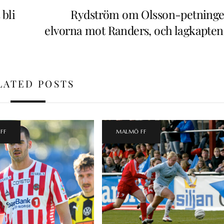
 bli
Rydström om Olsson-petninge
elvorna mot Randers, och lagkapten
LATED POSTS
FF
MALMÖ FF