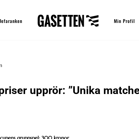
Uefaranken
Min Profil
tpriser upprör: ”Unika match
ka cupens gruppspel: 300 kronor.