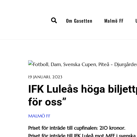
Skip
to
Search
content
Om Gasetten
Malmö FF
19 JANUARI, 2023
IFK Luleås höga biljet
för oss”
MALMÖ FF
Priset för inträde till cupfinalen: 210 kronor.
Priset för inträde till IFK Luleå mot MFF i svens