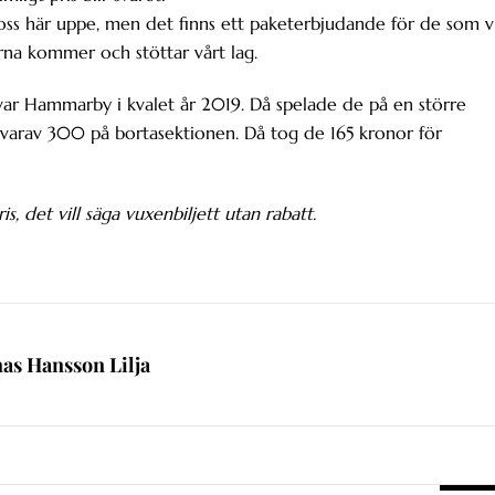
 oss här uppe, men det finns ett paketerbjudande för de som vi
rna kommer och stöttar vårt lag.
n var Hammarby i kvalet år 2019. Då spelade de på en större
varav 300 på bortasektionen. Då tog de 165 kronor för
is, det vill säga vuxenbiljett utan rabatt.
nas Hansson Lilja