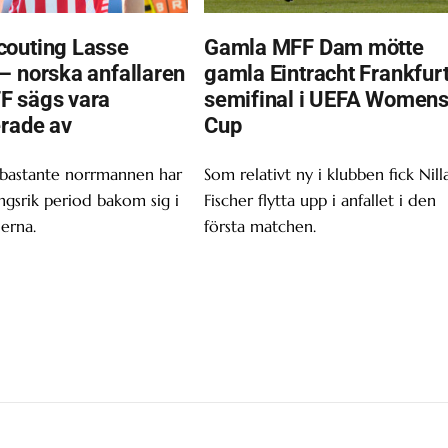
outing Lasse
Gamla MFF Dam mötte
– norska anfallaren
gamla Eintracht Frankfurt
F sägs vara
semifinal i UEFA Women
erade av
Cup
 bastante norrmannen har
Som relativt ny i klubben fick Nill
gsrik period bakom sig i
Fischer flytta upp i anfallet i den
erna.
första matchen.