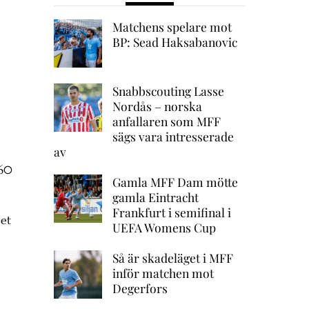
Matchens spelare mot
BP: Sead Haksabanovic
Snabbscouting Lasse
Nordås – norska
anfallaren som MFF
sägs vara intresserade
av
160
Gamla MFF Dam mötte
gamla Eintracht
Frankfurt i semifinal i
det
UEFA Womens Cup
Så är skadeläget i MFF
inför matchen mot
Degerfors