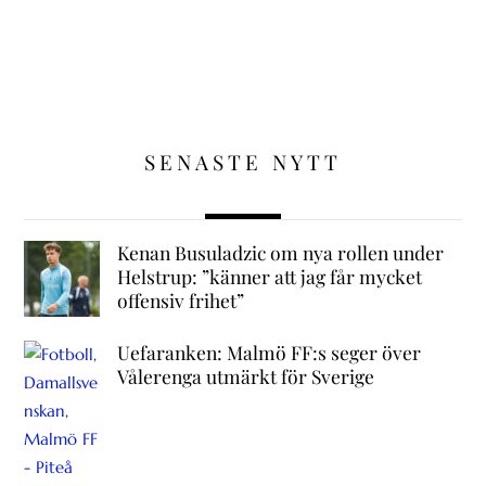
SENASTE NYTT
Kenan Busuladzic om nya rollen under
Helstrup: ”känner att jag får mycket
offensiv frihet”
Uefaranken: Malmö FF:s seger över
Vålerenga utmärkt för Sverige