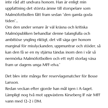
inte råd att undvara honom. Han är enligt min
uppfattning det största ämne till storspelare som
Malmöfotbollen fått fram sedan ”den gamla goda
tiden”…
Om den under senare år väl kräsna och kritiska
Malmöpubliken behandlar denne talangfulla och
ambitiöse yngling riktigt, det vill säga ger honom
marginal för misslyckanden, uppmuntrar och stöder, så
kan den få se en ny stjärna tändas inom den i vår så
nermörka Malmöfotbollen och ett nytt storlag växa
fram ur dagens unga MFF-elva.”
Det blev inte många fler reservlagsmatcher för Bosse
Larsson.
Redan veckan efter gjorde han mål igen i A-laget.
Lämpligt nog två mot uppväxtens Kirseberg IF när MFF
vann med 12-2 i DM.