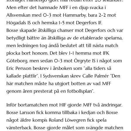
Men efter det hamnade MFF i en djup svacka i
Allsvenskan med 0-3 mot Hammarby, bara 2-2 mot
Högadals IS och hemska 1-5 mot Degerfors IF.
Bosse skapade åtskilliga chanser mot Degerfors och var
betydligt bättre än åtskilliga av de etablerade spelarna,
men ledningen tog ändå beslutet att till nästa match
plocka bort honom. Det blev 1-1 hemma mot IFK
Göteborg, men sedan 0-3 mot Örgryte IS i något som
Eric Persson beskrev i årsboken som ”alla tiders så
kallade plattlir”. I Sydsvenskan skrev Calle Palmér ”Den
här matchen måste ha utgjort botten av vad MFF
genom åren presterat på en fotbollsplan”.
Inför bortamatchen mot HIF gjorde MFF två ändringar.
Bosse Larsson fick komma tillbaka i kedjan och Bosse
något äldre kompis Roland Löwegren fick spela
vänsterback. Bosse gjorde målet som svängde matchen