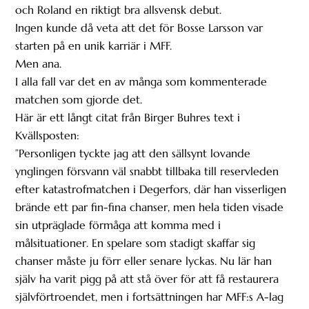
och Roland en riktigt bra allsvensk debut.
Ingen kunde då veta att det för Bosse Larsson var
starten på en unik karriär i MFF.
Men ana.
I alla fall var det en av många som kommenterade
matchen som gjorde det.
Här är ett långt citat från Birger Buhres text i
Kvällsposten:
”Personligen tyckte jag att den sällsynt lovande
ynglingen försvann väl snabbt tillbaka till reservleden
efter katastrofmatchen i Degerfors, där han visserligen
brände ett par fin-fina chanser, men hela tiden visade
sin utpräglade förmåga att komma med i
målsituationer. En spelare som stadigt skaffar sig
chanser måste ju förr eller senare lyckas. Nu lär han
själv ha varit pigg på att stå över för att få restaurera
självförtroendet, men i fortsättningen har MFF:s A-lag