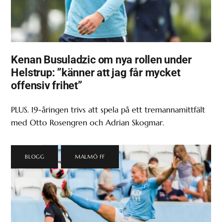
Kenan Busuladzic om nya rollen under
Helstrup: ”känner att jag får mycket
offensiv frihet”
PLUS. 19-åringen trivs att spela på ett tremannamittfält
med Otto Rosengren och Adrian Skogmar.
BLOGG
,
MALMÖ FF