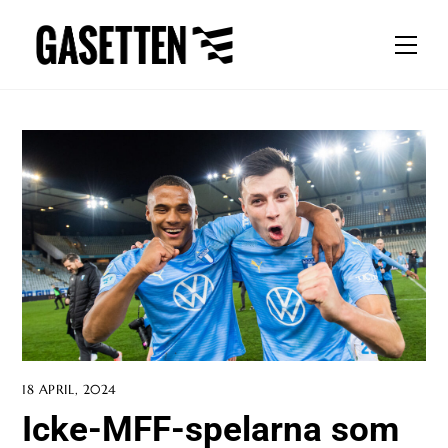
Skip
to
Men
content
18 APRIL, 2024
Icke-MFF-spelarna som