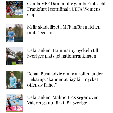
Gamla MFF Dam mötte gamla Eintracht
Frankfurt i semifinal i UEFA Womens
Cup
Så är skadeläget i MFF inför matchen
mot Degerfors
Uefaranken: Hammarby nyckeln till
Sveriges plats på nationsrankingen
Kenan Busuladzic om nya rollen under
Helstrup: ”känner att jag får mycket
offensiv frihet”
Uefaranken: Malmö FF:s seger över
Vålerenga utmärkt för Sverige